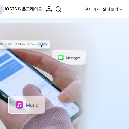
iOS26 다운그레이드
도움말 센터
원더쉐어 살펴보기
티
원더쉐어 소개
티비티
 제품
유틸리티
비즈니스
더 보기
사용 방법은 무엇입니까?
고객 지원
it
Dr.Fone
제휴
복구
WhatsApp 전송
Recoverit
제
회사 소개
DocPassRemover
도움말 센터
t
사용 가이드
ndroid 데이터 복구
WhatsApp 백업 & 전송
영상, 사진 등 복구
자주 묻는 질문, 문제 해결 및 일반적인 해결 방법을 제
PDF 잠금 해제 & 제한 제거
뉴스룸
비디오 튜토리얼
공합니다.
기 관리
플랜 및 가격
핸드폰 전송
다운로드 센터>
최신 버전으로 업그레이드
fe
iCloud 활성화 잠금 해제
핸드폰간 전송
 앱
도움말 센터
Dr.Fone 13의 새로운 기능과 혜택을 확인하세요.
제
액세스
iCloud 잠금 & 음소거 카메라 우회
기업 및 단체 라이선스
가상 위치
팀 및 기업을 위한 라이선스와 우선 지원 서비스를 제공
고객 지원 센터
합니다.
Android 데이터 지우기
iOS & Android 위치 변경