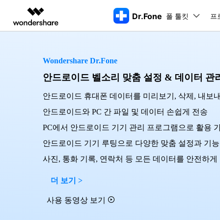
Dr.Fone
폴 툴킷
주요 제
프
AIGC 크리에이티비티
개요
솔루션
Wondershare Dr.Fone
동영상 크리에이티비티
마인드맵 및 다이어그
PDF 솔루션
엔터프라이즈
특징
데스크탑
모바일
특징
닥터폰 하이라이트 살펴보기
안드로이드 벨소리 맞춤 설정 & 데이터 관
Filmora
EdrawMax
PDFelement
교육
더 스마트한 모바일 솔루션을 위한 하나의 허브에서 엄선된 주제,
쉽고 재미있는 영상 편집
순서도 프로그램
화면 
Dr.Fone Basic
안드로이드 휴대폰 데이터를 미리보기, 삭제, 내보
파트너
UniConverter
EdrawMind
Dr.Fone Win버전
Dr
iOS 
안드로이드와 PC 간 파일 및 데이터 손쉽게 전송
올인원 미디어 툴박스
마인드맵 프로그램
아이폰 잠금 해제용
iOS
다운로드 센터
모든 핸드폰 문제를 해결하는 올인원
삭제
폴 툴킷 보기 >
제휴
툴킷
터 
PC에서 안드로이드 기기 관리 프로그램으로 활용 
DemoCreator
아이폰 화면 잠금 해제
iOS 
공식 설치 파일 및 최신 버전 업데이
강력한 화면 녹화
Apple ID 제거
iOS 
트를 제공합니다.
시스팀
안드로이드 기기 루팅으로 다양한 맞춤 설정과 기능
무료 체험하기
Media.io
화면 시간 암호 우회
iOS 
사진, 통화 기록, 연락처 등 모든 데이터를 안전하게
iOS 
AI 동영상, 이미지, 음악 생성기
바이패스 활성화 잠금
아이폰
아이폰 캐리어 잠금 해제
아이폰
더 보기 >
iTun
Dr.Fone macOS버전
Dr
사용 동영상 보기
모든 핸드폰 문제를 해결하는 올인원
iP
iTune
리소스 허브
툴킷
핸드폰 스위처
데이터