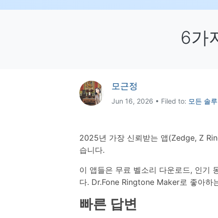
삼성 데이터 전송
3,000개 이상의 사용 가이드, 전문
iClo
무료 체험하기
가 팁 및 최신 모바일 소식을 확인하
아이폰 데이터 전송
아이폰
세요.
6가
Mac 용 삼성 파일 전송
What
샤오미 데이터 전송
구글 드
온라인 무료 체험하기
카카오톡 데이터 전송
세계 
온라인 무료 체험하기
모근정
온라인으로 바로 시작
Jun 16, 2026 • Filed to:
모든 솔
온라인 무료 체험하기
2025년 가장 신뢰받는 앱(Zedge, Z Ringto
습니다.
이 앱들은 무료 벨소리 다운로드, 인기 동
다. Dr.Fone Ringtone Make
빠른 답변