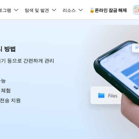
뉴스룸
플랜 및 가격
품
로그램
비즈니스
탐색 및 발견
회사 소개
리소스
🔓️온라인 잠금 해제
유틸리
회사 소개
원더쉐어의 스토리
램 제품
마인드맵 및 다이어그램
PDF 제품
동영상 크리에이
유틸리티
온라인
리 방법
채용 정보
사용 가이드
EdrawMind
PDFelement
Filmora
Recover
 꼭 알아야 할 기능, 기간 한정 혜택 등을 제공합니다.
PDF 제작 및 편집
데이터 
잠금 해제
데이터 복구
내기 등으로 간편하게 관리
문의하기
EdrawMax
UniConverter
Dr.Fone 온라인 잠금 해
사용자 가이드 & FAQ
도큐먼트 클라우드
Repairi
.Fone Android용
잠금 해제
Android 잠금 해제
FRP 잠금 우회
iOS 데이터 복구
A
클라우드 기반 파일 관리
손상된 동
 수정용
Android 수정용
Dr.Fone의 모든 기능을 단계별로 안내합니다.
되었거나 손실된 Android 데이
온라인 삼성 FRP 잠금 우회
DemoCreator
복구
가능
26 업데이트 가이드
PDFelement Online
삼성 화면 잠금 해제
Dr.Fone
무료 온라인 PDF 도구
모바일 기
동영상 가이드
18/26 문제 수정
FRP 잠금 우회
 복원
비밀번호 관리
 체험
무료 체험하기
간단한 영상으로 Dr.Fone 사용법을 확인하세요.
26 다운그레이드
HiPDF
Android 루팅 도구
FamiSa
Dr.Fone Air
 전송 지원
시스팀 복원
Android 시스팀 복원
iOS 비밀번호 관리
무료 올인원 온라인 PDF 도구
자녀 보호
 메모 잠금 활용
Android 네트워크 잠금 해
기술 사양
온라인 화면 미러링 및 파일 
 비밀번호 초기화
Android 검은 화면 수정
시스템 요구 사항 및 지원 기기 정보를 확인하세요.
모든 제품 알아보기
es 복원
데이터 지우기
.Fone iOS용
무료 기능 체험
온라인 HEIC 컨버터
hone 저장 및 차단 앱 청소
s 오류 수정
iOS 데이터 지우기
 백업 및 복원
비즈니스 및 캠페인
무료 기능과 초기 설정 방법을 확인해 보세요.