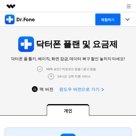
Dr.Fone
주요 제품
체험하기
AIGC 크리에이티비티
폴 툴킷
비즈니스
유틸리티
닥터폰 플랜 및 요금제
개요
특징
프로그램
회사 소개
솔루션
닥터폰 풀 툴키, 베이직, 화면 잠금, 데이터 복구 할인 놓치지 마세요!
Dr.Fone Basic
데스크탑
뉴스룸
탐색 및 발견
100% 보안 | 악성코드 없음 | 광고 없음
폴 툴킷 보기 >
24시간 고객 지원 서비스
모바일
닥터폰 하이라이트 살펴보기
플랜 및 가격
리소스
맥 버전
윈도우 버전으로 가기
사용 방법은 무엇입니까?
온라인
도움말 센터
🔓️온라인 잠금 해제
고객 지원 센터
다운로드 센터
더 보기
개인
iOS26 다운그레이드
공식 설치 파일 및 최신 버전 업데이트를 제공
합니다.
무료 다운로드
로그인