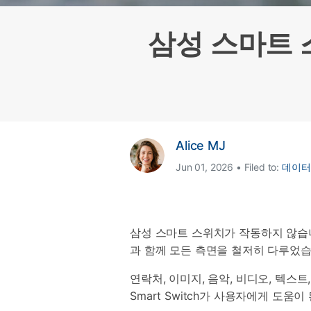
삼성 데이터 전송
3,000개 이상의 사용 가이드, 전문
iClo
무료 체험하기
가 팁 및 최신 모바일 소식을 확인하
아이폰 데이터 전송
아이폰
삼성 스마트 
세요.
Mac 용 삼성 파일 전송
What
샤오미 데이터 전송
구글 드
온라인 무료 체험하기
카카오톡 데이터 전송
세계 
온라인 무료 체험하기
온라인으로 바로 시작
Alice MJ
Jun 01, 2026 • Filed to:
데이터
온라인 무료 체험하기
삼성 스마트 스위치가 작동하지 않습니
과 함께 모든 측면을 철저히 다루었습
연락처, 이미지, 음악, 비디오, 텍스트,
Smart Switch가 사용자에게 도움