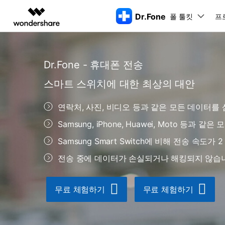
Dr.Fone
폴 툴킷
주요 제
프
AIGC 크리에이티비티
개요
솔루션
동영상 크리에이티비티
Dr.Fone - 휴대폰 전송
마인드맵 및 다이어그
PDF 솔루션
엔터프라이즈
특징
데스크탑
모바일
특징
닥터폰 하이라이트 살펴보기
스마트 스위치에 대한 최상의 대안
Filmora
EdrawMax
PDFelement
교육
더 스마트한 모바일 솔루션을 위한 하나의 허브에서 엄선된 주제,
쉽고 재미있는 영상 편집
순서도 프로그램
화면 
Dr.Fone Basic
파트너
연락처, 사진, 비디오 등과 같은 모든 데이터를
UniConverter
EdrawMind
Dr.Fone Win버전
Dr
iOS 
올인원 미디어 툴박스
마인드맵 프로그램
아이폰 잠금 해제용
iOS
다운로드 센터
모든 핸드폰 문제를 해결하는 올인원
삭제
Samsung, iPhone, Huawei, Moto 등과
폴 툴킷 보기 >
제휴
툴킷
터 
DemoCreator
아이폰 화면 잠금 해제
iOS 
공식 설치 파일 및 최신 버전 업데이
강력한 화면 녹화
Samsung Smart Switch에 비해 전송 속도가 2
Apple ID 제거
iOS 
트를 제공합니다.
시스팀
무료 체험하기
Media.io
화면 시간 암호 우회
iOS 
전송 중에 데이터가 손실되거나 해킹되지 않습
iOS 
AI 동영상, 이미지, 음악 생성기
바이패스 활성화 잠금
아이폰
아이폰 캐리어 잠금 해제
아이폰
무료 체험하기
무료 체험하기
iTun
Dr.Fone macOS버전
Dr
모든 핸드폰 문제를 해결하는 올인원
iP
iTune
리소스 허브
툴킷
핸드폰 스위처
데이터