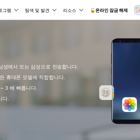
뉴스룸
플랜 및 가격
품
로그램
비즈니스
탐색 및 발견
회사 소개
리소스
🔓️온라인 잠금 해제
유틸리
회사 소개
원더쉐어의 스토리
램 제품
마인드맵 및 다이어그램
PDF 제품
동영상 크리에이
유틸리티
온라인
채용 정보
사용 가이드
EdrawMind
PDFelement
Filmora
Recover
 꼭 알아야 할 기능, 기간 한정 혜택 등을 제공합니다.
PDF 제작 및 편집
데이터 
잠금 해제
데이터 복구
문의하기
EdrawMax
UniConverter
Dr.Fone 온라인 잠금 해
사용자 가이드 & FAQ
 삼성에서 또는 삼성으로 전송합니다.
도큐먼트 클라우드
Repairi
.Fone Android용
잠금 해제
Android 잠금 해제
FRP 잠금 우회
iOS 데이터 복구
A
클라우드 기반 파일 관리
손상된 동
 수정용
Android 수정용
Dr.Fone의 모든 기능을 단계별로 안내합니다.
되었거나 손실된 Android 데이
온라인 삼성 FRP 잠금 우회
DemoCreator
 같은 모든 휴대폰 모델에 적합합니다.
복구
26 업데이트 가이드
PDFelement Online
삼성 화면 잠금 해제
Dr.Fone
무료 온라인 PDF 도구
모바일 기
동영상 가이드
 ~ 3 배 빠릅니다.
18/26 문제 수정
FRP 잠금 우회
 복원
비밀번호 관리
무료 체험하기
간단한 영상으로 Dr.Fone 사용법을 확인하세요.
26 다운그레이드
HiPDF
Android 루팅 도구
FamiSa
Dr.Fone Air
니다.
시스팀 복원
Android 시스팀 복원
iOS 비밀번호 관리
무료 올인원 온라인 PDF 도구
자녀 보호
 메모 잠금 활용
Android 네트워크 잠금 해
기술 사양
온라인 화면 미러링 및 파일 
 비밀번호 초기화
Android 검은 화면 수정
시스템 요구 사항 및 지원 기기 정보를 확인하세요.
모든 제품 알아보기
es 복원
데이터 지우기
.Fone iOS용
무료 기능 체험
온라인 HEIC 컨버터
hone 저장 및 차단 앱 청소
s 오류 수정
iOS 데이터 지우기
 백업 및 복원
비즈니스 및 캠페인
무료 기능과 초기 설정 방법을 확인해 보세요.