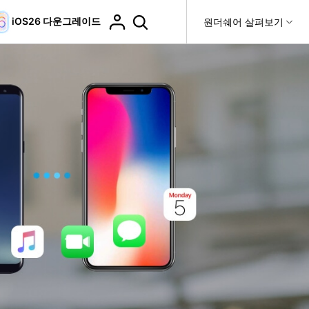
iOS26 다운그레이드
도움말 센터
원더쉐어 살펴보기
티
원더쉐어 소개
티비티
 제품
유틸리티
비즈니스
더 보기
사용 방법은 무엇입니까?
고객 지원
it
Dr.Fone
제휴
복구
WhatsApp 전송
Recoverit
제
회사 소개
DocPassRemover
도움말 센터
t
사용 가이드
ndroid 데이터 복구
WhatsApp 백업 & 전송
영상, 사진 등 복구
자주 묻는 질문, 문제 해결 및 일반적인 해결 방법을 제
PDF 잠금 해제 & 제한 제거
뉴스룸
비디오 튜토리얼
공합니다.
기 관리
플랜 및 가격
핸드폰 전송
다운로드 센터>
최신 버전으로 업그레이드
fe
iCloud 활성화 잠금 해제
핸드폰간 전송
 앱
도움말 센터
Dr.Fone 13의 새로운 기능과 혜택을 확인하세요.
제
액세스
iCloud 잠금 & 음소거 카메라 우회
기업 및 단체 라이선스
가상 위치
팀 및 기업을 위한 라이선스와 우선 지원 서비스를 제공
고객 지원 센터
합니다.
Android 데이터 지우기
iOS & Android 위치 변경