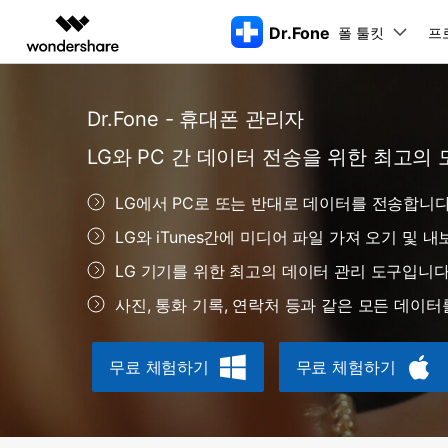
Dr.Fone
폴 툴킷
주요 제
프
AIGC 크리에이티비티
개요
솔루션
Dr.Fone - 휴대폰 관리자
동영상 크리에이티비티
마인드맵 및 다이어그
PDF 솔루션
엔터프라이즈
특징
데스크탑
모바일
특징
닥터폰 하이라이트 살펴보기
LG와 PC 간 데이터 전송을 위한 최고의 
Filmora
EdrawMax
PDFelement
교육
더 스마트한 모바일 솔루션을 위한 하나의 허브에서 엄선된 주제,
쉽고 재미있는 영상 편집
순서도 프로그램
화면 
Dr.Fone Basic
LG에서 PC로 또는 반대로 데이터를 전송합니다
파트너
UniConverter
EdrawMind
Dr.Fone Win버전
Dr
iOS 
올인원 미디어 툴박스
마인드맵 프로그램
아이폰 잠금 해제용
iOS
LG와 iTunes간에 미디어 파일 가져 오기 및 내
다운로드 센터
모든 핸드폰 문제를 해결하는 올인원
삭제
폴 툴킷 보기 >
제휴
툴킷
터 
DemoCreator
아이폰 화면 잠금 해제
iOS 
공식 설치 파일 및 최신 버전 업데이
LG 기기를 위한 최고의 데이터 관리 도구입니다
강력한 화면 녹화
Apple ID 제거
iOS 
트를 제공합니다.
시스팀
무료 체험하기
사진, 통화 기록, 연락처 등과 같은 모든 데이
Media.io
화면 시간 암호 우회
iOS 
iOS 
AI 동영상, 이미지, 음악 생성기
바이패스 활성화 잠금
아이폰
아이폰 캐리어 잠금 해제
아이폰
무료 체험하기
무료 체험하기
iTun
Dr.Fone macOS버전
Dr
모든 핸드폰 문제를 해결하는 올인원
iP
iTune
리소스 허브
툴킷
핸드폰 스위처
데이터