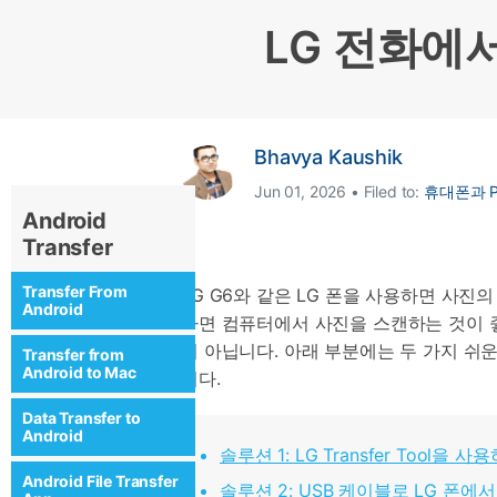
삼성 데이터 전송
3,000개 이상의 사용 가이드, 전문
iClo
LG 전화에
무료 체험하기
가 팁 및 최신 모바일 소식을 확인하
아이폰 데이터 전송
아이폰
세요.
Mac 용 삼성 파일 전송
What
샤오미 데이터 전송
구글 드
온라인 무료 체험하기
카카오톡 데이터 전송
세계 
Bhavya Kaushik
온라인 무료 체험하기
Jun 01, 2026 • Filed to:
휴대폰과 P
Android
온라인으로 바로 시작
Transfer
온라인 무료 체험하기
Transfer From
LG G6와 같은 LG 폰을 사용하면 사진
Android
다면 컴퓨터에서 사진을 스캔하는 것이 
이 아닙니다. 아래 부분에는 두 가지 쉬
Transfer from
Android to Mac
니다.
Data Transfer to
Android
솔루션 1: LG Transfer Tool
Android File Transfer
솔루션 2: USB 케이블로 LG 폰