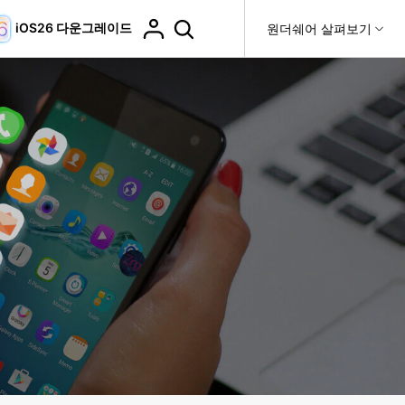
iOS26 다운그레이드
도움말 센터
원더쉐어 살펴보기
티
원더쉐어 소개
티비티
 제품
유틸리티
비즈니스
더 보기
사용 방법은 무엇입니까?
고객 지원
it
Dr.Fone
제휴
복구
WhatsApp 전송
Recoverit
제
회사 소개
DocPassRemover
도움말 센터
t
사용 가이드
ndroid 데이터 복구
WhatsApp 백업 & 전송
영상, 사진 등 복구
자주 묻는 질문, 문제 해결 및 일반적인 해결 방법을 제
PDF 잠금 해제 & 제한 제거
뉴스룸
비디오 튜토리얼
공합니다.
기 관리
플랜 및 가격
핸드폰 전송
다운로드 센터>
최신 버전으로 업그레이드
fe
iCloud 활성화 잠금 해제
핸드폰간 전송
 앱
도움말 센터
Dr.Fone 13의 새로운 기능과 혜택을 확인하세요.
제
액세스
iCloud 잠금 & 음소거 카메라 우회
기업 및 단체 라이선스
가상 위치
팀 및 기업을 위한 라이선스와 우선 지원 서비스를 제공
고객 지원 센터
합니다.
Android 데이터 지우기
iOS & Android 위치 변경