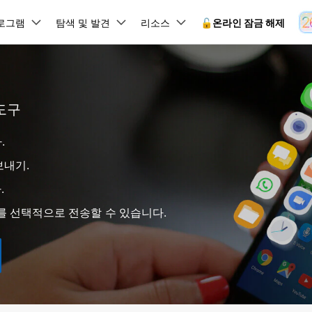
뉴스룸
플랜 및 가격
품
로그램
비즈니스
탐색 및 발견
회사 소개
리소스
🔓️온라인 잠금 해제
유틸리
회사 소개
원더쉐어의 스토리
램 제품
마인드맵 및 다이어그램
PDF 제품
동영상 크리에이
유틸리티
온라인
도구
채용 정보
사용 가이드
EdrawMind
PDFelement
Filmora
Recover
 꼭 알아야 할 기능, 기간 한정 혜택 등을 제공합니다.
PDF 제작 및 편집
데이터 
잠금 해제
데이터 복구
문의하기
.
EdrawMax
UniConverter
Dr.Fone 온라인 잠금 해
사용자 가이드 & FAQ
도큐먼트 클라우드
Repairi
.Fone Android용
잠금 해제
Android 잠금 해제
FRP 잠금 우회
iOS 데이터 복구
A
클라우드 기반 파일 관리
손상된 동
 수정용
Android 수정용
보내기.
Dr.Fone의 모든 기능을 단계별로 안내합니다.
되었거나 손실된 Android 데이
온라인 삼성 FRP 잠금 우회
DemoCreator
복구
26 업데이트 가이드
PDFelement Online
삼성 화면 잠금 해제
Dr.Fone
.
무료 온라인 PDF 도구
모바일 기
동영상 가이드
18/26 문제 수정
FRP 잠금 우회
 복원
비밀번호 관리
무료 체험하기
터를 선택적으로 전송할 수 있습니다.
간단한 영상으로 Dr.Fone 사용법을 확인하세요.
26 다운그레이드
HiPDF
Android 루팅 도구
FamiSa
Dr.Fone Air
시스팀 복원
Android 시스팀 복원
iOS 비밀번호 관리
무료 올인원 온라인 PDF 도구
자녀 보호
 메모 잠금 활용
Android 네트워크 잠금 해
기술 사양
온라인 화면 미러링 및 파일 
 비밀번호 초기화
Android 검은 화면 수정
시스템 요구 사항 및 지원 기기 정보를 확인하세요.
모든 제품 알아보기
es 복원
데이터 지우기
.Fone iOS용
무료 기능 체험
온라인 HEIC 컨버터
hone 저장 및 차단 앱 청소
s 오류 수정
iOS 데이터 지우기
 백업 및 복원
비즈니스 및 캠페인
무료 기능과 초기 설정 방법을 확인해 보세요.