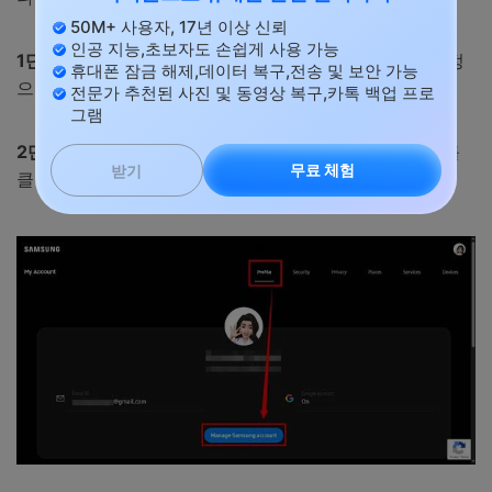
50M+ 사용자, 17년 이상 신뢰
인공 지능,초보자도 손쉽게 사용 가능
1단계.
account.samsung.com에 접속해 연동된 삼성 계정
휴대폰 잠금 해제,데이터 복구,전송 및 보안 가능
으로 로그인합니다.
전문가 추천된 사진 및 동영상 복구,카톡 백업 프로
그램
2단계.
상단에서 “프로필”을 클릭한 뒤 “삼성 계정 관리”를
무료 체험
받기
클릭하세요.