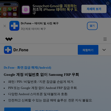
Dr.Fone – 데이터 및 사진 복구
열기
3단계로 데이터 복구
Dr.Fone
주요 제품
체험하기
AIGC 크리에이티비티
폴 툴킷
비즈니스
유틸리티
Dr.Fone - 화면 잠금 해제(Android)
개요
특징
Google 계정 비밀번호 없이 Samsung FRP 우회
프로그램
회사 소개
솔루션
패턴 / PIN / 비밀번호 / 지문 잠금을 손쉽게 제거.
Dr.Fone Basic
데스크탑
뉴스룸
탐색 및 발견
PIN 또는 Google 계정 없이 Android FRP 잠금 우회.
다양한 Android 스마트폰 및 태블릿과 호환.
폴 툴킷 보기 >
모바일
닥터폰 하이라이트 살펴보기
플랜 및 가격
리소스
안전하고 신뢰할 수 있는 잠금 해제 솔루션. 전문 지식 불필요.
사용 방법은 무엇입니까?
온라인