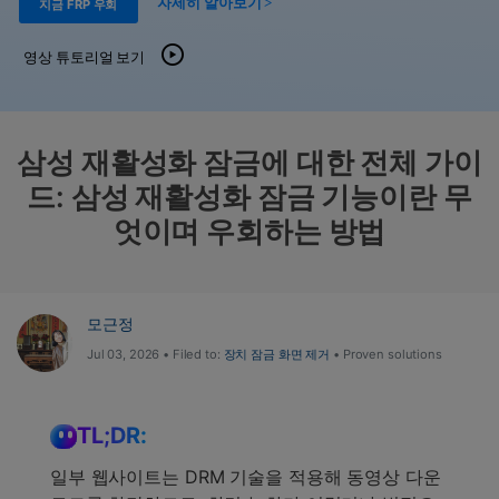
도움말 센터
자세히 알아보기 >
지금 FRP 우회
🔓️온라인 잠금 해제
고객 지원 센터
다운로드 센터
더 보기
영상 튜토리얼 보기
iOS26 다운그레이드
공식 설치 파일 및 최신 버전 업데이트를 제공
합니다.
무료 다운로드
로그인
삼성 재활성화 잠금에 대한 전체 가이
드: 삼성 재활성화 잠금 기능이란 무
리소스 허브
검색하기
엇이며 우회하는 방법
3,000개 이상의 사용 가이드, 전문가 팁 및 최
신 모바일 소식을 확인하세요.
사용 가이드
모근정
Jul 03, 2026 • Filed to:
장치 잠금 화면 제거
• Proven solutions
고객 지원
TL;DR:
일부 웹사이트는 DRM 기술을 적용해 동영상 다운