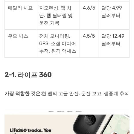
패밀리 사프
지오펜싱, 앱 차
4.6/5
달당 4.99
단, 웹 필터링 및
달러부터
운전 기록
우모 빅스
전체 모니터링,
4.5/5
달당 12.49
GPS, 소셜 미디어
달러부터
추적, 원격 액세스
2-1. 라이프 360
가장 적합한 것은:
한 앱의 고급 안전, 운전 보고, 생중계 추적