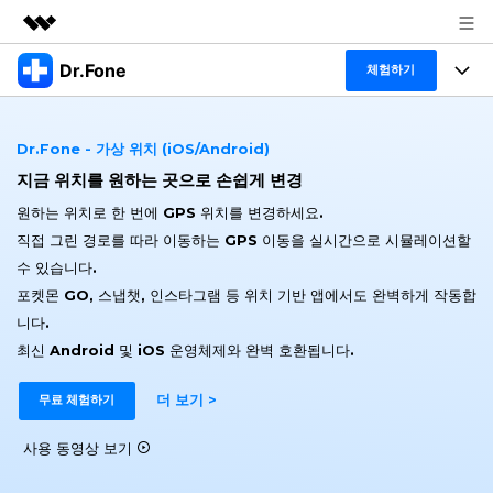
Dr.Fone
주요 제품
체험하기
AIGC 크리에이티비티
폴 툴킷
비즈니스
유틸리티
Dr.Fone - 가상 위치 (iOS/Android)
개요
특징
지금 위치를 원하는 곳으로 손쉽게 변경
프로그램
회사 소개
솔루션
원하는 위치로 한 번에 GPS 위치를 변경하세요.
Dr.Fone Basic
데스크탑
뉴스룸
탐색 및 발견
직접 그린 경로를 따라 이동하는 GPS 이동을 실시간으로 시뮬레이션할
수 있습니다.
폴 툴킷 보기 >
모바일
닥터폰 하이라이트 살펴보기
플랜 및 가격
리소스
포켓몬 GO, 스냅챗, 인스타그램 등 위치 기반 앱에서도 완벽하게 작동합
니다.
사용 방법은 무엇입니까?
온라인
도움말 센터
🔓️온라인 잠금 해제
최신 Android 및 iOS 운영체제와 완벽 호환됩니다.
고객 지원 센터
다운로드 센터
더 보기
더 보기 >
iOS26 다운그레이드
무료 체험하기
공식 설치 파일 및 최신 버전 업데이트를 제공
합니다.
사용 동영상 보기
무료 다운로드
로그인