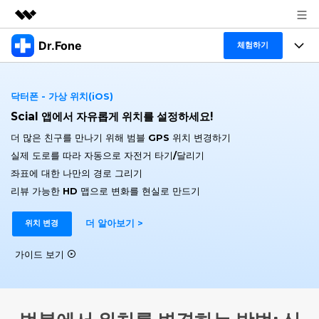
Dr.Fone
주요 제품
체험하기
AIGC 크리에이티비티
폴 툴킷
비즈니스
유틸리티
닥터폰 - 가상 위치(iOS)
개요
특징
Scial 앱에서 자유롭게 위치를 설정하세요!
프로그램
회사 소개
솔루션
더 많은 친구를 만나기 위해 범블 GPS 위치 변경하기
Dr.Fone Basic
데스크탑
뉴스룸
탐색 및 발견
실제 도로를 따라 자동으로 자전거 타기/달리기
좌표에 대한 나만의 경로 그리기
폴 툴킷 보기 >
모바일
닥터폰 하이라이트 살펴보기
플랜 및 가격
리소스
리뷰 가능한 HD 맵으로 변화를 현실로 만드기
사용 방법은 무엇입니까?
온라인
더 알아보기 >
도움말 센터
위치 변경
🔓️온라인 잠금 해제
고객 지원 센터
다운로드 센터
더 보기
가이드 보기
iOS26 다운그레이드
공식 설치 파일 및 최신 버전 업데이트를 제공
합니다.
무료 다운로드
로그인