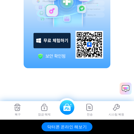
복구
잠금 해제
전송
시스팀 복원
닥터폰 온라인 해보기