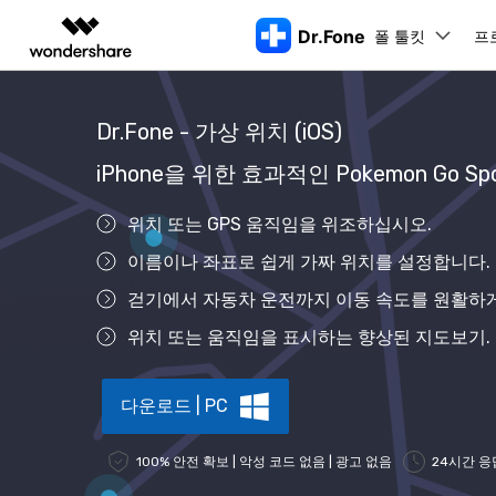
Dr.Fone
폴 툴킷
주요 제
프
AIGC 크리에이티비티
개요
솔루션
Dr.Fone - 가상 위치 (iOS)
동영상 크리에이티비티
마인드맵 및 다이어그
PDF 솔루션
엔터프라이즈
특징
데스크탑
모바일
특징
닥터폰 하이라이트 살펴보기
iPhone을 위한 효과적인 Pokemon Go Spo
Filmora
EdrawMax
PDFelement
교육
더 스마트한 모바일 솔루션을 위한 하나의 허브에서 엄선된 주제,
쉽고 재미있는 영상 편집
순서도 프로그램
화면 
Dr.Fone Basic
위치 또는 GPS 움직임을 위조하십시오.
파트너
UniConverter
EdrawMind
Dr.Fone Win버전
Dr
iOS 
올인원 미디어 툴박스
마인드맵 프로그램
아이폰 잠금 해제용
iOS
이름이나 좌표로 쉽게 가짜 위치를 설정합니다.
다운로드 센터
모든 핸드폰 문제를 해결하는 올인원
삭제
폴 툴킷 보기 >
제휴
툴킷
터 
DemoCreator
아이폰 화면 잠금 해제
iOS 
공식 설치 파일 및 최신 버전 업데이
걷기에서 자동차 운전까지 이동 속도를 원활하
강력한 화면 녹화
Apple ID 제거
iOS 1
트를 제공합니다.
시스팀
무료 체험하기
위치 또는 움직임을 표시하는 향상된 지도보기.
Media.io
화면 시간 암호 우회
iOS 
iOS 
AI 동영상, 이미지, 음악 생성기
바이패스 활성화 잠금
아이폰
아이폰 캐리어 잠금 해제
아이폰
다운로드 | PC
iTun
Dr.Fone macOS버전
Dr
모든 핸드폰 문제를 해결하는 올인원
100% 안전 확보 | 악성 코드 없음 | 광고 없음
24시간 응
iP
iTune
리소스 허브
툴킷
핸드폰 스위처
데이터