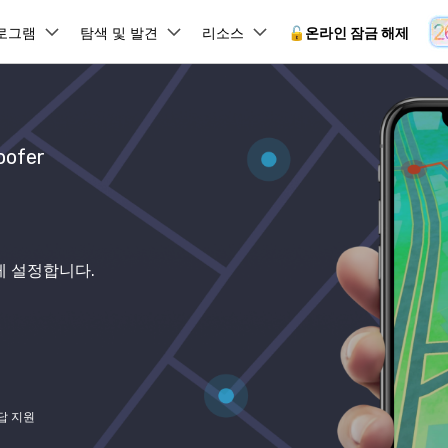
뉴스룸
플랜 및 가격
품
로그램
비즈니스
탐색 및 발견
회사 소개
리소스
🔓️온라인 잠금 해제
유틸리
회사 소개
원더쉐어의 스토리
램 제품
마인드맵 및 다이어그램
PDF 제품
동영상 크리에이
유틸리티
온라인
ofer
사용 가이드
채용 정보
EdrawMind
PDFelement
Filmora
Recover
 꼭 알아야 할 기능, 기간 한정 혜택 등을 제공합니다.
PDF 제작 및 편집
데이터 
잠금 해제
데이터 복구
문의하기
EdrawMax
UniConverter
Dr.Fone 온라인 잠금 해
사용자 가이드 & FAQ
도큐먼트 클라우드
Repairi
.Fone Android용
잠금 해제
Android 잠금 해제
FRP 잠금 우회
iOS 데이터 복구
A
클라우드 기반 파일 관리
손상된 동
 수정용
Android 수정용
Dr.Fone의 모든 기능을 단계별로 안내합니다.
되었거나 손실된 Android 데이
온라인 삼성 FRP 잠금 우회
DemoCreator
복구
26 업데이트 가이드
PDFelement Online
삼성 화면 잠금 해제
Dr.Fone
게 설정합니다.
무료 온라인 PDF 도구
모바일 기
동영상 가이드
8/26 문제 수정
FRP 잠금 우회
 복원
비밀번호 관리
무료 체험하기
간단한 영상으로 Dr.Fone 사용법을 확인하세요.
26 다운그레이드
HiPDF
Android 루팅 도구
FamiSa
Dr.Fone Air
시스팀 복원
Android 시스팀 복원
iOS 비밀번호 관리
무료 올인원 온라인 PDF 도구
자녀 보호
 메모 잠금 활용
Android 네트워크 잠금 해
기술 사양
온라인 화면 미러링 및 파일 
 비밀번호 초기화
Android 검은 화면 수정
시스템 요구 사항 및 지원 기기 정보를 확인하세요.
모든 제품 알아보기
es 복원
데이터 지우기
.Fone iOS용
무료 기능 체험
온라인 HEIC 컨버터
답 지원
hone 저장 및 차단 앱 청소
s 오류 수정
iOS 데이터 지우기
 백업 및 복원
비즈니스 및 캠페인
무료 기능과 초기 설정 방법을 확인해 보세요.