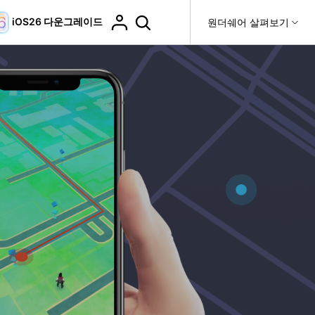
iOS26 다운그레이드
도움말 센터
원더쉐어 살펴보기
티
원더쉐어 소개
티비티
 제품
유틸리티
비즈니스
더 보기
사용 방법은 무엇입니까?
고객 지원
it
Dr.Fone
제휴
복구
WhatsApp 전송
Recoverit
제
회사 소개
DocPassRemover
도움말 센터
t
사용 가이드
ndroid 데이터 복구
WhatsApp 백업 & 전송
영상, 사진 등 복구
자주 묻는 질문, 문제 해결 및 일반적인 해결 방법을 제
PDF 잠금 해제 & 제한 제거
뉴스룸
비디오 튜토리얼
공합니다.
기 관리
플랜 및 가격
핸드폰 전송
다운로드 센터>
최신 버전으로 업그레이드
fe
iCloud 활성화 잠금 해제
핸드폰간 전송
 앱
도움말 센터
Dr.Fone 13의 새로운 기능과 혜택을 확인하세요.
제
액세스
iCloud 잠금 & 음소거 카메라 우회
기업 및 단체 라이선스
가상 위치
팀 및 기업을 위한 라이선스와 우선 지원 서비스를 제공
고객 지원 센터
합니다.
Android 데이터 지우기
iOS & Android 위치 변경