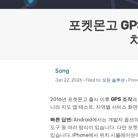
삼성 데이터 전송
3,000개 이상의 사용 가이드, 전문
iClo
무료 체험하기
가 팁 및 최신 모바일 소식을 확인하
아이폰 데이터 전송
아이폰
세요.
Mac 용 삼성 파일 전송
What
포켓몬고 GP
샤오미 데이터 전송
구글 드
온라인 무료 체험하기
카카오톡 데이터 전송
세계 
치
온라인 무료 체험하기
온라인으로 바로 시작
Song
온라인 무료 체험하기
Jun 22, 2026 • Filed to:
모든 솔루션
• Prov
2016년 포켓몬고 출시 이후
GPS 조작
과
니라 지도 앱 테스트, 지역별 서비스 화면
빠른 답변:
Android에서는 개발자 옵션의
도구 등 여러 방식이 있습니다. 다만 포켓
있습니다. iPhone에서 위치 시뮬레이