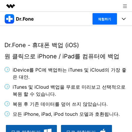
Dr.Fone
주요 제품
체험하기
AIGC 크리에이티비티
폴 툴킷
비즈니스
유틸리티
Dr.Fone - 휴대폰 백업 (iOS)
개요
특징
프로그램
회사 소개
솔루션
원 클릭으로 iPhone / iPad를 컴퓨터에 백업
Dr.Fone Basic
데스크탑
뉴스룸
탐색 및 발견
iDevice를 PC에 백업하는 iTunes 및 iCloud의 가장 좋
폴 툴킷 보기 >
모바일
닥터폰 하이라이트 살펴보기
은 대안.
플랜 및 가격
리소스
iTunes 및 iCloud 백업을 무료로 미리보고 선택적으로
사용 방법은 무엇입니까?
온라인
도움말 센터
🔓️온라인 잠금 해제
복원 할 수 있습니다.
고객 지원 센터
다운로드 센터
더 보기
복원 후 기존 데이터를 덮어 쓰지 않았습니다.
iOS26 다운그레이드
공식 설치 파일 및 최신 버전 업데이트를 제공
모든 iPhone, iPad, iPod touch 모델과 호환됩니다.
합니다.
무료 다운로드
로그인