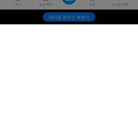
복구
잠금 해제
전송
시스팀 복원
닥터폰 온라인 해보기
제품
원더쉐어
AI 탐색
도움말 센터