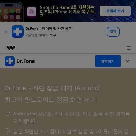
Dr.Fone – 데이터 및 사진 복구
열기
3단계로 데이터 복구
Dr.Fone
주요 제품
체험하기
AIGC 크리에이티비티
폴 툴킷
비즈니스
유틸리티
Dr.Fone - 화면 잠금 해제 (Android)
개요
특징
프로그램
회사 소개
솔루션
최고의 안드로이드 잠금 화면 제거
Dr.Fone Basic
데스크탑
뉴스룸
탐색 및 발견
Android 비밀번호, PIN, 패턴 및 지문 잠금 화면 제거를
폴 툴킷 보기 >
모바일
닥터폰 하이라이트 살펴보기
지원합니다.
플랜 및 가격
리소스
잠금 화면만 제거합니다. 일부 삼성 및 LG 휴대폰의 경
사용 방법은 무엇입니까?
온라인