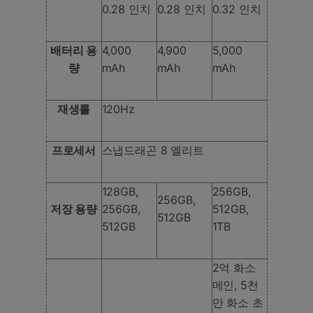
0.28 인치
0.28 인치
0.32 인치
배터리 용
4,000
4,900
5,000
량
mAh
mAh
mAh
재생률
120Hz
프로세서
스냅드래곤 8 엘리트
128GB,
256GB,
256GB,
저장 용량
256GB,
512GB,
512GB
512GB
1TB
2억 화소
메인, 5천
만 화소 초