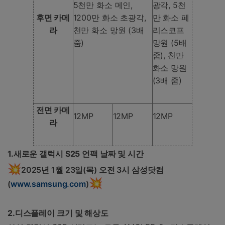
5천만 화소 메인,
광각, 5천
후면 카메
1200만 화소 초광각,
만 화소 페
라
천만 화소 망원 (3배
리스코프
줌)
망원 (5배
줌), 천만
화소 망원
(3배 줌)
전면 카메
12MP
12MP
12MP
라
1.
새로운 갤럭시 S25 언팩 날짜 및 시간
💥
2025년 1월 23일(목) 오전 3시 삼성닷컴
💥
(
www.samsung.com
)
2.
디스플레이 크기 및 해상도