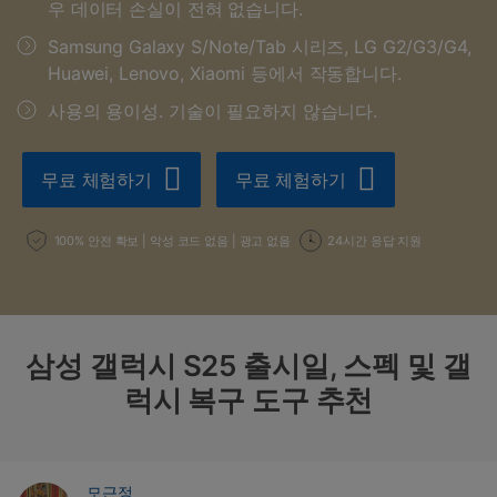
도움말 센터
🔓️온라인 잠금 해제
우 데이터 손실이 전혀 없습니다.
고객 지원 센터
다운로드 센터
더 보기
Samsung Galaxy S/Note/Tab 시리즈, LG G2/G3/G4,
iOS26 다운그레이드
공식 설치 파일 및 최신 버전 업데이트를 제공
Huawei, Lenovo, Xiaomi 등에서 작동합니다.
합니다.
사용의 용이성. 기술이 필요하지 않습니다.
무료 다운로드
로그인
무료 체험하기
무료 체험하기
리소스 허브
검색하기
3,000개 이상의 사용 가이드, 전문가 팁 및 최
100% 안전 확보 | 악성 코드 없음 | 광고 없음
24시간 응답 지원
신 모바일 소식을 확인하세요.
사용 가이드
삼성 갤럭시 S25 출시일, 스펙 및 갤
고객 지원
럭시 복구 도구 추천
모근정