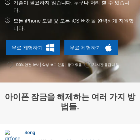
도움말 센터
🔓️온라인 잠금 해제
기술이 필요하지 않습니다. 누구나 처리 할 수 있습니
다.
고객 지원 센터
다운로드 센터
더 보기
iOS26 다운그레이드
공식 설치 파일 및 최신 버전 업데이트를 제공
모든 iPhone 모델 및 모든 iOS 버전을 완벽하게 지원합
합니다.
니다.
무료 다운로드
로그인
무료 체험하기
무료 체험하기
리소스 허브
검색하기
3,000개 이상의 사용 가이드, 전문가 팁 및 최
100% 안전 확보 | 악성 코드 없음 | 광고 없음
24시간 응답 지원
신 모바일 소식을 확인하세요.
사용 가이드
아이폰 잠금을 해제하는 여러 가지 방
고객 지원
법들.
Song