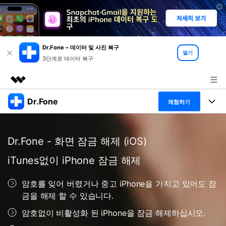
Dr.Fone – 데이터 및 사진 복구
열기
3단계로 데이터 복구
Dr.Fone
주요 제품
체험하기
AIGC 크리에이티비티
폴 툴킷
비즈니스
유틸리티
Dr.Fone - 화면 잠금 해제 (iOS)
개요
특징
프로그램
회사 소개
iTunes없이 iPhone 잠금 해제
솔루션
Dr.Fone Basic
데스크탑
뉴스룸
탐색 및 발견
암호를 잊어 버렸거나 중고 iPhone을 가지고 있어도 잠
폴 툴킷 보기 >
금을 해제 할 수 있습니다.
모바일
닥터폰 하이라이트 살펴보기
플랜 및 가격
리소스
암호없이 비활성화 된 iPhone을 잠금 해제하십시오.
사용 방법은 무엇입니까?
온라인