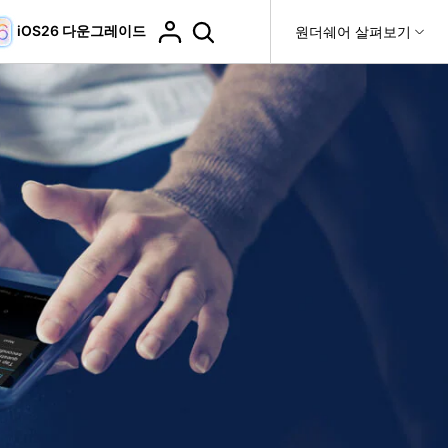
iOS26 다운그레이드
도움말 센터
원더쉐어 살펴보기
티
원더쉐어 소개
티비티
 제품
유틸리티
비즈니스
더 보기
사용 방법은 무엇입니까?
고객 지원
it
Dr.Fone
제휴
복구
WhatsApp 전송
Recoverit
제
회사 소개
DocPassRemover
도움말 센터
t
사용 가이드
ndroid 데이터 복구
WhatsApp 백업 & 전송
영상, 사진 등 복구
자주 묻는 질문, 문제 해결 및 일반적인 해결 방법을 제
PDF 잠금 해제 & 제한 제거
뉴스룸
비디오 튜토리얼
공합니다.
기 관리
플랜 및 가격
핸드폰 전송
다운로드 센터>
최신 버전으로 업그레이드
fe
iCloud 활성화 잠금 해제
핸드폰간 전송
 앱
도움말 센터
Dr.Fone 13의 새로운 기능과 혜택을 확인하세요.
제
액세스
iCloud 잠금 & 음소거 카메라 우회
기업 및 단체 라이선스
가상 위치
팀 및 기업을 위한 라이선스와 우선 지원 서비스를 제공
고객 지원 센터
합니다.
Android 데이터 지우기
iOS & Android 위치 변경