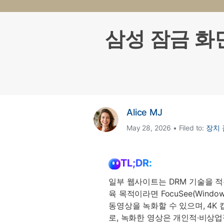
삼성 데이터 전송
3,000개 이상의 사용 가이드, 전문
iClo
무료 체험하기
가 팁 및 최신 모바일 소식을 확인하
아이폰 데이터 전송
아이폰
세요.
삼성 잠금 화면
Mac 용 삼성 파일 전송
What
샤오미 데이터 전송
구글 드
온라인 무료 체험하기
카카오톡 데이터 전송
세계 
온라인 무료 체험하기
온라인으로 바로 시작
Alice MJ
온라인 무료 체험하기
May 28, 2026 • Filed to:
장치 
TL;DR:
일부 웹사이트는 DRM 기술을 적
육 목적이라면 FocuSee(Windows
동영상을 녹화할 수 있으며, 4K 
로, 녹화한 영상은 개인적·비상