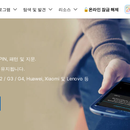
뉴스룸
플랜 및 가격
품
로그램
비즈니스
탐색 및 발견
회사 소개
리소스
🔓️온라인 잠금 해제
유틸리
회사 소개
원더쉐어의 스토리
램 제품
마인드맵 및 다이어그램
PDF 제품
동영상 크리에이
유틸리티
온라인
채용 정보
사용 가이드
EdrawMind
PDFelement
Filmora
Recover
 꼭 알아야 할 기능, 기간 한정 혜택 등을 제공합니다.
PDF 제작 및 편집
데이터 
잠금 해제
데이터 복구
문의하기
IN, 패턴 및 지문.
EdrawMax
UniConverter
Dr.Fone 온라인 잠금 해
사용자 가이드 & FAQ
도큐먼트 클라우드
Repairi
.Fone Android용
잠금 해제
Android 잠금 해제
FRP 잠금 우회
iOS 데이터 복구
A
클라우드 기반 파일 관리
손상된 동
 수정용
Android 수정용
 유지됩니다.
Dr.Fone의 모든 기능을 단계별로 안내합니다.
되었거나 손실된 Android 데이
온라인 삼성 FRP 잠금 우회
DemoCreator
복구
26 업데이트 가이드
PDFelement Online
삼성 화면 잠금 해제
Dr.Fone
 / G3 / G4, Huawei, Xiaomi 및 Lenovo 등
무료 온라인 PDF 도구
모바일 기
동영상 가이드
18/26 문제 수정
FRP 잠금 우회
 복원
비밀번호 관리
무료 체험하기
간단한 영상으로 Dr.Fone 사용법을 확인하세요.
26 다운그레이드
HiPDF
Android 루팅 도구
FamiSa
Dr.Fone Air
시스팀 복원
Android 시스팀 복원
iOS 비밀번호 관리
무료 올인원 온라인 PDF 도구
자녀 보호
 메모 잠금 활용
Android 네트워크 잠금 해
기술 사양
온라인 화면 미러링 및 파일 
 비밀번호 초기화
Android 검은 화면 수정
시스템 요구 사항 및 지원 기기 정보를 확인하세요.
모든 제품 알아보기
es 복원
데이터 지우기
.Fone iOS용
무료 기능 체험
온라인 HEIC 컨버터
hone 저장 및 차단 앱 청소
s 오류 수정
iOS 데이터 지우기
 백업 및 복원
비즈니스 및 캠페인
무료 기능과 초기 설정 방법을 확인해 보세요.