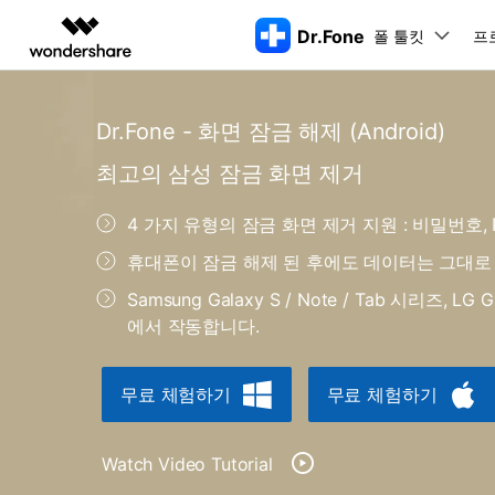
Dr.Fone
폴 툴킷
주요 제
프
AIGC 크리에이티비티
개요
솔루션
Dr.Fone - 화면 잠금 해제 (Android)
동영상 크리에이티비티
마인드맵 및 다이어그
PDF 솔루션
엔터프라이즈
특징
데스크탑
모바일
특징
닥터폰 하이라이트 살펴보기
최고의 삼성 잠금 화면 제거
Filmora
EdrawMax
PDFelement
교육
더 스마트한 모바일 솔루션을 위한 하나의 허브에서 엄선된 주제,
쉽고 재미있는 영상 편집
순서도 프로그램
화면 
Dr.Fone Basic
4 가지 유형의 잠금 화면 제거 지원 : 비밀번호, P
파트너
UniConverter
EdrawMind
Dr.Fone Win버전
Dr
iOS 
올인원 미디어 툴박스
마인드맵 프로그램
아이폰 잠금 해제용
iOS
휴대폰이 잠금 해제 된 후에도 데이터는 그대로
다운로드 센터
모든 핸드폰 문제를 해결하는 올인원
삭제
폴 툴킷 보기 >
제휴
툴킷
터 
DemoCreator
아이폰 화면 잠금 해제
iOS 
공식 설치 파일 및 최신 버전 업데이
Samsung Galaxy S / Note / Tab 시리즈, LG G2
강력한 화면 녹화
Apple ID 제거
iOS 
트를 제공합니다.
시스팀
에서 작동합니다.
무료 체험하기
Media.io
화면 시간 암호 우회
iOS 
iOS 
AI 동영상, 이미지, 음악 생성기
바이패스 활성화 잠금
아이폰
무료 체험하기
무료 체험하기
아이폰 캐리어 잠금 해제
아이폰
iTun
Dr.Fone macOS버전
Dr
모든 핸드폰 문제를 해결하는 올인원
Watch Video Tutorial
iP
iTune
리소스 허브
툴킷
핸드폰 스위처
데이터