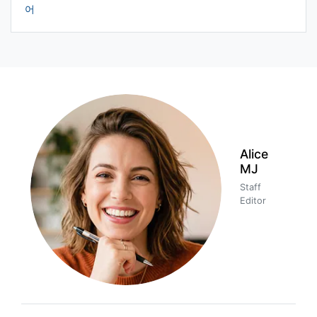
어
Alice
MJ
Staff
Editor