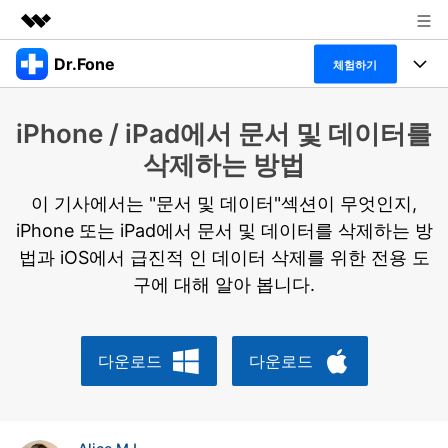
Dr.Fone
주요 제품
체험하기
AIGC 크리에이티비티
폴 툴킷
비즈니스
iPhone / iPad에서 문서 및 데이터를
유틸리티
개요
특징
삭제하는 방법
프로그램
회사 소개
솔루션
Dr.Fone Basic
이 기사에서는 "문서 및 데이터"섹션이 무엇인지,
데스크탑
뉴스룸
탐색 및 발견
iPhone 또는 iPad에서 문서 및 데이터를 삭제하는 방
폴 툴킷 보기 >
모바일
법과 iOS에서 급진적 인 데이터 삭제를 위한 전용 도
닥터폰 하이라이트 살펴보기
플랜 및 가격
리소스
구에 대해 알아 봅니다.
사용 방법은 무엇입니까?
온라인
도움말 센터
🔓️온라인 잠금 해제
고객 지원 센터
다운로드 센터
더 보기
다운로드
다운로드
iOS26 다운그레이드
공식 설치 파일 및 최신 버전 업데이트를 제공
합니다.
무료 다운로드
로그인