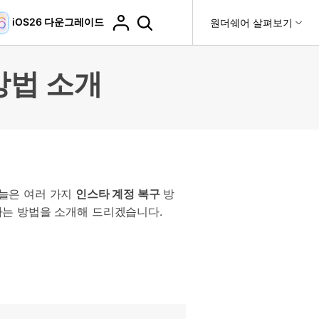
iOS26 다운그레이드
도움말 센터
원더쉐어 살펴보기
티
원더쉐어 소개
방법 소개
티비티
 제품
유틸리티
비즈니스
더 보기
사용 방법은 무엇입니까?
고객 지원
it
Dr.Fone
제휴
복구
WhatsApp 전송
Recoverit
제
회사 소개
DocPassRemover
도움말 센터
t
사용 가이드
ndroid 데이터 복구
WhatsApp 백업 & 전송
영상, 사진 등 복구
자주 묻는 질문, 문제 해결 및 일반적인 해결 방법을 제
PDF 잠금 해제 & 제한 제거
뉴스룸
비디오 튜토리얼
공합니다.
늘은 여러 가지
인스타 계정 복구
방
기 관리
플랜 및 가격
핸드폰 전송
다운로드 센터>
는 방법을 소개해 드리겠습니다.
최신 버전으로 업그레이드
fe
iCloud 활성화 잠금 해제
핸드폰간 전송
 앱
도움말 센터
Dr.Fone 13의 새로운 기능과 혜택을 확인하세요.
제
액세스
iCloud 잠금 & 음소거 카메라 우회
기업 및 단체 라이선스
가상 위치
팀 및 기업을 위한 라이선스와 우선 지원 서비스를 제공
고객 지원 센터
합니다.
Android 데이터 지우기
iOS & Android 위치 변경