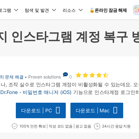
뉴스룸
플랜 및 가격
품
로그램
비즈니스
탐색 및 발견
회사 소개
리소스
🔓️온라인 잠금 해제
유틸리
회사 소개
지 인스타그램 계정 복구 
원더쉐어의 스토리
램 제품
마인드맵 및 다이어그램
PDF 제품
동영상 크리에이
유틸리티
온라인
채용 정보
사용 가이드
EdrawMind
PDFelement
Filmora
Recover
 꼭 알아야 할 기능, 기간 한정 혜택 등을 제공합니다.
PDF 제작 및 편집
데이터 
잠금 해제
데이터 복구
문의하기
EdrawMax
UniConverter
Dr.Fone 온라인 잠금 해
사용자 가이드 & FAQ
도큐먼트 클라우드
Repairi
.Fone Android용
잠금 해제
Android 잠금 해제
FRP 잠금 우회
iOS 데이터 복구
A
클라우드 기반 파일 관리
손상된 동
 수정용
Android 수정용
Dr.Fone의 모든 기능을 단계별로 안내합니다.
되었거나 손실된 Android 데이
온라인 삼성 FRP 잠금 우회
DemoCreator
장치 문제 해결
• Proven solutions
0
복구
26 업데이트 가이드
PDFelement Online
삼성 화면 잠금 해제
Dr.Fone
, 조작 실수로 인스타그램 계정이 비활성화될 수 있는데요. 오
무료 온라인 PDF 도구
모바일 기
동영상 가이드
18/26 문제 수정
FRP 잠금 우회
 복원
비밀번호 관리
에
Dr.Fone - 비밀번호 매니저 (iOS)
기능으로 인스타계정 로그인하
무료 체험하기
간단한 영상으로 Dr.Fone 사용법을 확인하세요.
26 다운그레이드
HiPDF
Android 루팅 도구
FamiSa
Dr.Fone Air
시스팀 복원
Android 시스팀 복원
iOS 비밀번호 관리
무료 올인원 온라인 PDF 도구
자녀 보호
 메모 잠금 활용
Android 네트워크 잠금 해
기술 사양
온라인 화면 미러링 및 파일 
다운로드 | PC
다운로드 | Mac
 비밀번호 초기화
Android 검은 화면 수정
시스템 요구 사항 및 지원 기기 정보를 확인하세요.
모든 제품 알아보기
es 복원
데이터 지우기
.Fone iOS용
100% 안전 확보 | 악성 코드 없음 | 광고 없음
24시간 응답 지원
무료 기능 체험
온라인 HEIC 컨버터
hone 저장 및 차단 앱 청소
s 오류 수정
iOS 데이터 지우기
 백업 및 복원
비즈니스 및 캠페인
무료 기능과 초기 설정 방법을 확인해 보세요.