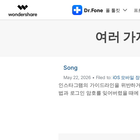
Dr.Fone
폴 툴킷
주요 제
프
AIGC 크리에이티비티
개요
솔루션
여러 가
동영상 크리에이티비티
마인드맵 및 다이어그
PDF 솔루션
엔터프라이즈
특징
데스크탑
모바일
특징
닥터폰 하이라이트 살펴보기
Filmora
EdrawMax
PDFelement
교육
더 스마트한 모바일 솔루션을 위한 하나의 허브에서 엄선된 주제,
쉽고 재미있는 영상 편집
순서도 프로그램
화면 
Dr.Fone Basic
파트너
UniConverter
EdrawMind
Song
Dr.Fone Win버전
Dr
iOS 
올인원 미디어 툴박스
마인드맵 프로그램
아이폰 잠금 해제용
iOS
다운로드 센터
모든 핸드폰 문제를 해결하는 올인원
삭제
폴 툴킷 보기 >
제휴
May 22, 2026 • Filed to:
iOS 모바일 
툴킷
터 
DemoCreator
아이폰 화면 잠금 해제
iOS 
공식 설치 파일 및 최신 버전 업데이
인스타그램의 가이드라인을 위반하거나
강력한 화면 녹화
Apple ID 제거
iOS 
트를 제공합니다.
시스팀
법과 로그인 암호를 잊어버렸을 때
무료 체험하기
Media.io
화면 시간 암호 우회
iOS 
iOS 
AI 동영상, 이미지, 음악 생성기
바이패스 활성화 잠금
아이폰
아이폰 캐리어 잠금 해제
아이폰
iTun
Dr.Fone macOS버전
Dr
모든 핸드폰 문제를 해결하는 올인원
iP
iTune
리소스 허브
툴킷
핸드폰 스위처
데이터