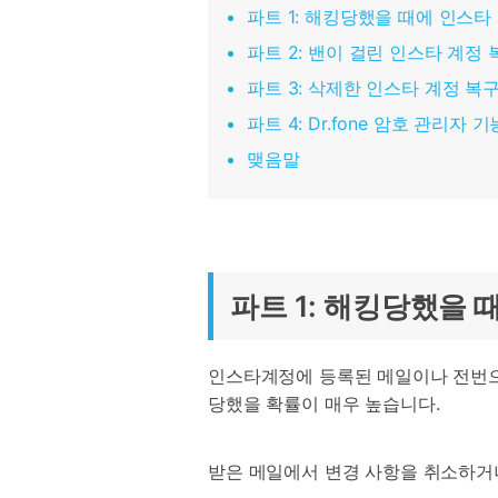
파트 1: 해킹당했을 때에 인스타
삼성 데이터 전송
3,000개 이상의 사용 가이드, 전문
iClo
무료 체험하기
가 팁 및 최신 모바일 소식을 확인하
아이폰 데이터 전송
아이폰
파트 2: 밴이 걸린 인스타 계정 
세요.
Mac 용 삼성 파일 전송
What
파트 3: 삭제한 인스타 계정 복
샤오미 데이터 전송
구글 드
온라인 무료 체험하기
파트 4: Dr.fone 암호 관리자
카카오톡 데이터 전송
세계 
맺음말
온라인 무료 체험하기
온라인으로 바로 시작
온라인 무료 체험하기
파트 1: 해킹당했을 
인스타계정에 등록된 메일이나 전번으
당했을 확률이 매우 높습니다.
받은 메일에서 변경 사항을 취소하거