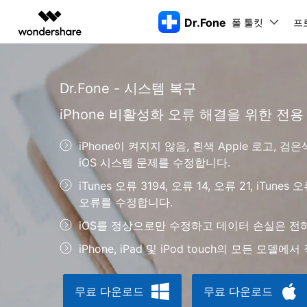
Dr.Fone
폴 툴킷
주요 제
프
AIGC 크리에이티비티
개요
솔루션
동영상 크리에이티비티
Dr.Fone - 시스템 복구
마인드맵 및 다이어그
PDF 솔루션
엔터프라이즈
특징
데스크탑
모바일
특징
닥터폰 하이라이트 살펴보기
iPhone 비활성화 오류 해결을 위한 전용
Filmora
EdrawMax
PDFelement
교육
더 스마트한 모바일 솔루션을 위한 하나의 허브에서 엄선된 주제,
쉽고 재미있는 영상 편집
순서도 프로그램
화면 
Dr.Fone Basic
파트너
iPhone이 켜지지 않음, 흰색 Apple 로고, 
UniConverter
EdrawMind
Dr.Fone Win버전
Dr
iOS 
올인원 미디어 툴박스
마인드맵 프로그램
아이폰 잠금 해제용
iOS
iOS 시스템 문제를 수정합니다.
다운로드 센터
모든 핸드폰 문제를 해결하는 올인원
삭제
폴 툴킷 보기 >
제휴
툴킷
터 
DemoCreator
아이폰 화면 잠금 해제
iOS 
공식 설치 파일 및 최신 버전 업데이
iTunes 오류 3194, 오류 14, 오류 21, iTunes
강력한 화면 녹화
Apple ID 제거
iOS 
트를 제공합니다.
시스팀
오류를 수정합니다.
무료 체험하기
Media.io
화면 시간 암호 우회
iOS 
iOS 
AI 동영상, 이미지, 음악 생성기
iOS를 정상으로만 수정하고 데이터 손실은 전
바이패스 활성화 잠금
아이폰
아이폰 캐리어 잠금 해제
아이폰
iPhone, iPad 및 iPod touch의 모든 모델에
iTun
Dr.Fone macOS버전
Dr
모든 핸드폰 문제를 해결하는 올인원
iP
무료 다운로드
무료 다운로드
iTune
리소스 허브
툴킷
핸드폰 스위처
데이터