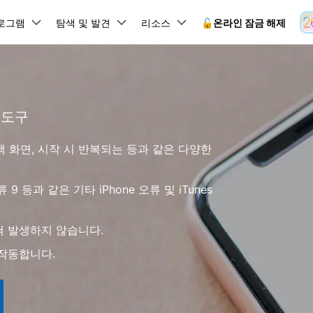
뉴스룸
플랜 및 가격
품
로그램
비즈니스
탐색 및 발견
회사 소개
리소스
🔓️온라인 잠금 해제
유틸리
회사 소개
원더쉐어의 스토리
램 제품
마인드맵 및 다이어그램
PDF 제품
동영상 크리에이
유틸리티
온라인
채용 정보
사용 가이드
 도구
EdrawMind
PDFelement
Filmora
Recover
 꼭 알아야 할 기능, 기간 한정 혜택 등을 제공합니다.
PDF 제작 및 편집
데이터 
잠금 해제
데이터 복구
문의하기
EdrawMax
UniConverter
Dr.Fone 온라인 잠금 해
사용자 가이드 & FAQ
검은색 화면, 시작 시 반복되는 등과 같은 다양한
도큐먼트 클라우드
Repairi
.Fone Android용
잠금 해제
Android 잠금 해제
FRP 잠금 우회
iOS 데이터 복구
A
클라우드 기반 파일 관리
손상된 동
 수정용
Android 수정용
Dr.Fone의 모든 기능을 단계별로 안내합니다.
되었거나 손실된 Android 데이
온라인 삼성 FRP 잠금 우회
DemoCreator
복구
26 업데이트 가이드
PDFelement Online
삼성 화면 잠금 해제
Dr.Fone
 오류 9 등과 같은 기타 iPhone 오류 및 iTunes
무료 온라인 PDF 도구
모바일 기
동영상 가이드
18/26 문제 수정
FRP 잠금 우회
 복원
비밀번호 관리
무료 체험하기
간단한 영상으로 Dr.Fone 사용법을 확인하세요.
26 다운그레이드
HiPDF
Android 루팅 도구
FamiSa
Dr.Fone Air
시스팀 복원
Android 시스팀 복원
iOS 비밀번호 관리
무료 올인원 온라인 PDF 도구
자녀 보호
혀 발생하지 않습니다.
 메모 잠금 활용
Android 네트워크 잠금 해
기술 사양
온라인 화면 미러링 및 파일 
 비밀번호 초기화
Android 검은 화면 수정
서 작동합니다.
시스템 요구 사항 및 지원 기기 정보를 확인하세요.
모든 제품 알아보기
es 복원
데이터 지우기
.Fone iOS용
무료 기능 체험
온라인 HEIC 컨버터
hone 저장 및 차단 앱 청소
s 오류 수정
iOS 데이터 지우기
 백업 및 복원
비즈니스 및 캠페인
무료 기능과 초기 설정 방법을 확인해 보세요.