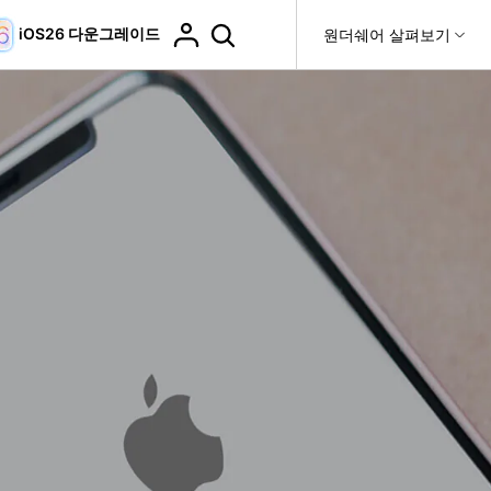
iOS26 다운그레이드
도움말 센터
원더쉐어 살펴보기
티
원더쉐어 소개
티비티
 제품
유틸리티
비즈니스
더 보기
사용 방법은 무엇입니까?
고객 지원
it
Dr.Fone
제휴
복구
WhatsApp 전송
Recoverit
제
회사 소개
DocPassRemover
도움말 센터
t
사용 가이드
ndroid 데이터 복구
WhatsApp 백업 & 전송
영상, 사진 등 복구
자주 묻는 질문, 문제 해결 및 일반적인 해결 방법을 제
PDF 잠금 해제 & 제한 제거
뉴스룸
비디오 튜토리얼
공합니다.
기 관리
플랜 및 가격
핸드폰 전송
다운로드 센터>
최신 버전으로 업그레이드
fe
iCloud 활성화 잠금 해제
핸드폰간 전송
 앱
도움말 센터
Dr.Fone 13의 새로운 기능과 혜택을 확인하세요.
제
액세스
iCloud 잠금 & 음소거 카메라 우회
기업 및 단체 라이선스
가상 위치
팀 및 기업을 위한 라이선스와 우선 지원 서비스를 제공
고객 지원 센터
합니다.
Android 데이터 지우기
iOS & Android 위치 변경