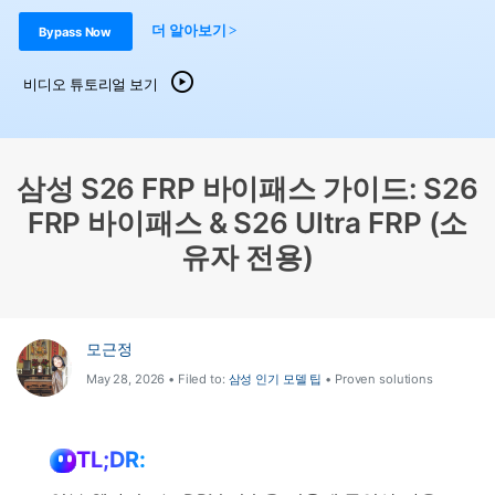
도움말 센터
🔓️온라인 잠금 해제
더 알아보기 >
Bypass Now
고객 지원 센터
다운로드 센터
더 보기
iOS26 다운그레이드
공식 설치 파일 및 최신 버전 업데이트를 제공
합니다.
비디오 튜토리얼 보기
무료 다운로드
로그인
삼성 S26 FRP 바이패스 가이드: S26
리소스 허브
검색하기
FRP 바이패스 & S26 Ultra FRP (소
3,000개 이상의 사용 가이드, 전문가 팁 및 최
신 모바일 소식을 확인하세요.
유자 전용)
사용 가이드
모근정
고객 지원
May 28, 2026 • Filed to:
삼성 인기 모델 팁
• Proven solutions
TL;DR: