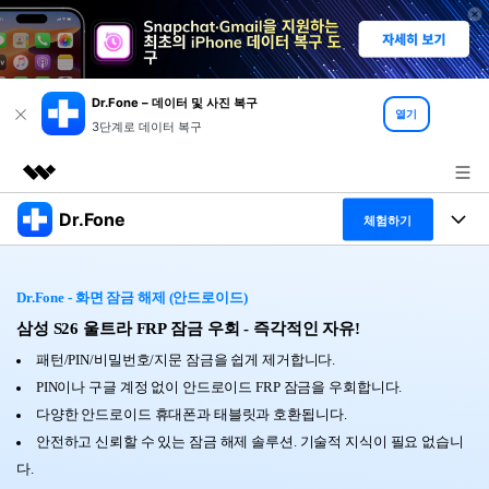
Dr.Fone – 데이터 및 사진 복구
열기
3단계로 데이터 복구
Dr.Fone
주요 제품
체험하기
AIGC 크리에이티비티
폴 툴킷
비즈니스
유틸리티
Dr.Fone - 화면 잠금 해제 (안드로이드)
개요
특징
삼성 S26 울트라 FRP 잠금 우회 - 즉각적인 자유!
프로그램
회사 소개
솔루션
패턴/PIN/비밀번호/지문 잠금을 쉽게 제거합니다.
Dr.Fone Basic
데스크탑
뉴스룸
탐색 및 발견
PIN이나 구글 계정 없이 안드로이드 FRP 잠금을 우회합니다.
다양한 안드로이드 휴대폰과 태블릿과 호환됩니다.
폴 툴킷 보기 >
모바일
닥터폰 하이라이트 살펴보기
플랜 및 가격
리소스
안전하고 신뢰할 수 있는 잠금 해제 솔루션. 기술적 지식이 필요 없습니
다.
사용 방법은 무엇입니까?
온라인