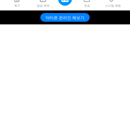
복구
잠금 해제
전송
시스팀 복원
닥터폰 온라인 해보기
제품
원더쉐어
AI 탐색
도움말 센터