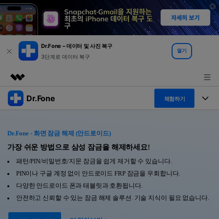
Dr.Fone – 데이터 및 사진 복구
열기
3단계로 데이터 복구
Dr.Fone
주요 제품
체험하기
AIGC 크리에이티비티
폴 툴킷
비즈니스
유틸리티
Dr.Fone - 화면 잠금 해제 (안드로이드)
개요
특징
가장 쉬운 방법으로 삼성 잠금을 해제하세요!
프로그램
회사 소개
솔루션
패턴/PIN/비밀번호/지문 잠금을 쉽게 제거할 수 있습니다.
Dr.Fone Basic
데스크탑
뉴스룸
탐색 및 발견
PIN이나 구글 계정 없이 안드로이드 FRP 잠금을 우회합니다.
다양한 안드로이드 폰과 태블릿과 호환됩니다.
폴 툴킷 보기 >
모바일
닥터폰 하이라이트 살펴보기
플랜 및 가격
리소스
안전하고 신뢰할 수 있는 잠금 해제 솔루션. 기술 지식이 필요 없습니다.
사용 방법은 무엇입니까?
온라인