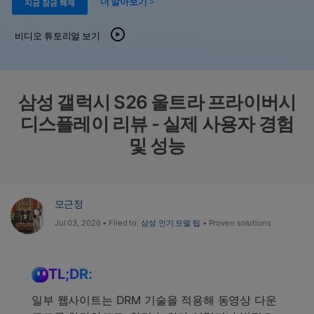
도움말 센터
더 알아보기 >
지금 잠금 해제
🔓️온라인 잠금 해제
고객 지원 센터
다운로드 센터
더 보기
비디오 튜토리얼 보기
iOS26 다운그레이드
공식 설치 파일 및 최신 버전 업데이트를 제공합
니다.
무료 다운로드
로그인
삼성 갤럭시 S26 울트라 프라이버시
디스플레이 리뷰 - 실제 사용자 경험
리소스 허브
검색하기
및 성능
3,000개 이상의 사용 가이드, 전문가 팁 및 최신
모바일 소식을 확인하세요.
사용 가이드
모근정
Jul 03, 2026 • Filed to:
삼성 인기 모델 팁
• Proven solutions
고객 지원
TL;DR:
일부 웹사이트는 DRM 기술을 적용해 동영상 다운