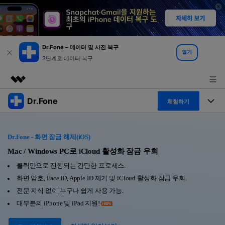
Dr.Fone – 데이터 및 사진 복구
열기
3단계로 데이터 복구
Dr.Fone
주요 제품
체험하기
AIGC 크리에이티비티
폴 툴킷
비즈니스
유틸리티
Dr.Fone - 화면 잠금 해제(iOS)
개요
특징
Mac / Windows PC로 iCloud 활성화 잠금 우회
프로그램
회사 소개
솔루션
클릭만으로 진행되는 간단한 프로세스.
Dr.Fone Basic
데스크탑
뉴스룸
탐색 및 발견
화면 암호, Face ID, Apple ID 제거 및 iCloud 활성화 잠금 우회.
전문 지식 없이 누구나 쉽게 사용 가능.
폴 툴킷 보기 >
모바일
닥터폰 하이라이트 살펴보기
플랜 및 가격
리소스
대부분의 iPhone 및 iPad 지원!
사용 방법은 무엇입니까?
온라인