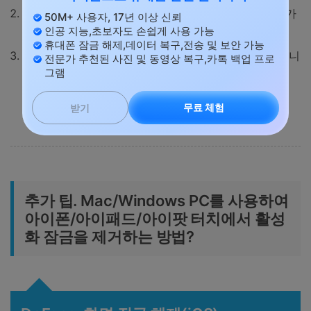
무단 수정이나 보안 조치를 우회하면 장치의 무상수리가
50M+ 사용자, 17년 이상 신뢰
인공 지능,초보자도 손쉽게 사용 가능
무효화될 수 있습니다.
휴대폰 잠금 해제,데이터 복구,전송 및 보안 가능
부적절한 바이패스 시도는 장치 고장을 초래할 수 있습니
전문가 추천된 사진 및 동영상 복구,카톡 백업 프로
그램
다.
무료 체험
받기
추가 팁. Mac/Windows PC를 사용하여
아이폰/아이패드/아이팟 터치에서 활성
화 잠금을 제거하는 방법?