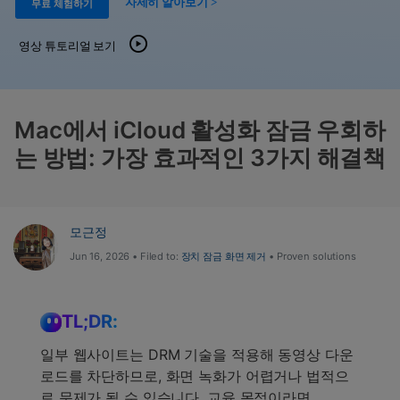
도움말 센터
자세히 알아보기 >
무료 체험하기
🔓️온라인 잠금 해제
고객 지원 센터
다운로드 센터
더 보기
영상 튜토리얼 보기
iOS26 다운그레이드
공식 설치 파일 및 최신 버전 업데이트를 제공
합니다.
무료 다운로드
로그인
Mac에서 iCloud 활성화 잠금 우회하
는 방법: 가장 효과적인 3가지 해결책
리소스 허브
검색하기
3,000개 이상의 사용 가이드, 전문가 팁 및 최
신 모바일 소식을 확인하세요.
모근정
사용 가이드
Jun 16, 2026 • Filed to:
장치 잠금 화면 제거
• Proven solutions
고객 지원
TL;DR:
일부 웹사이트는 DRM 기술을 적용해 동영상 다운
로드를 차단하므로, 화면 녹화가 어렵거나 법적으
로 문제가 될 수 있습니다. 교육 목적이라면