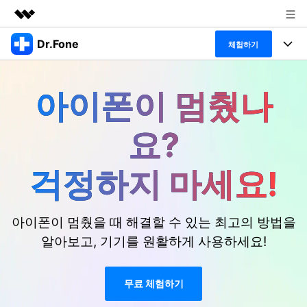
Dr.Fone
주요 제품
체험하기
AIGC 크리에이티비티
폴 툴킷
비즈니스
유틸리티
아이폰이 멈췄나
개요
특징
프로그램
회사 소개
솔루션
요?
Dr.Fone Basic
데스크탑
뉴스룸
탐색 및 발견
폴 툴킷 보기 >
걱정하지 마세요!
모바일
닥터폰 하이라이트 살펴보기
플랜 및 가격
리소스
사용 방법은 무엇입니까?
온라인
도움말 센터
🔓️온라인 잠금 해제
아이폰이 멈췄을 때 해결할 수 있는 최고의 방법을
고객 지원 센터
알아보고, 기기를 원활하게 사용하세요!
다운로드 센터
더 보기
iOS26 다운그레이드
공식 설치 파일 및 최신 버전 업데이트를 제공
합니다.
무료 체험하기
무료 다운로드
로그인