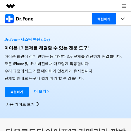
Dr.Fone
주요 제품
체험하기
AIGC 크리에이티비티
폴 툴킷
비즈니스
유틸리티
Dr.Fone - 시스팀 복원 (iOS)
개요
특징
아이폰 17 문제를 해결할 수 있는 전문 도구!
프로그램
회사 소개
솔루션
아이폰 화면이 검게 변하는 등 다양한 iOS 문제를 간단하게 해결합니다.
Dr.Fone Basic
데스크탑
뉴스룸
탐색 및 발견
모든 iPhone 및 iPad 버전에서 매끄럽게 작동합니다.
수리 과정에서도 기존 데이터가 안전하게 유지됩니다.
폴 툴킷 보기 >
모바일
닥터폰 하이라이트 살펴보기
플랜 및 가격
리소스
단계별 안내로 누구나 쉽게 따라 할 수 있습니다.
사용 방법은 무엇입니까?
온라인
도움말 센터
더 보기 >
복원하기
🔓️온라인 잠금 해제
고객 지원 센터
다운로드 센터
더 보기
사용 가이드 보기
iOS26 다운그레이드
공식 설치 파일 및 최신 버전 업데이트를 제공
합니다.
무료 다운로드
로그인