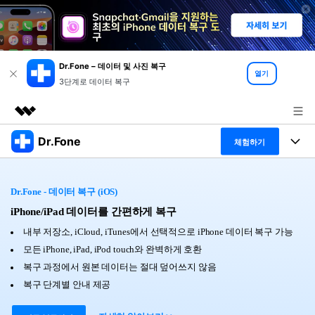
Dr.Fone – 데이터 및 사진 복구
열기
3단계로 데이터 복구
Dr.Fone
주요 제품
체험하기
AIGC 크리에이티비티
폴 툴킷
비즈니스
유틸리티
Dr.Fone - 데이터 복구 (iOS)
개요
특징
iPhone/iPad 데이터를 간편하게 복구
프로그램
회사 소개
솔루션
내부 저장소, iCloud, iTunes에서 선택적으로 iPhone 데이터 복구 가능
Dr.Fone Basic
데스크탑
뉴스룸
탐색 및 발견
모든 iPhone, iPad, iPod touch와 완벽하게 호환
복구 과정에서 원본 데이터는 절대 덮어쓰지 않음
폴 툴킷 보기 >
모바일
닥터폰 하이라이트 살펴보기
플랜 및 가격
리소스
복구 단계별 안내 제공
사용 방법은 무엇입니까?
온라인