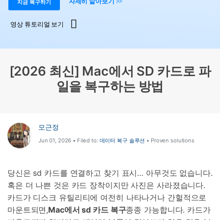
도움말 센터
자세히 알아보기 >>
지금 복구하기
🔓️온라인 잠금 해제
고객 지원 센터
다운로드 센터
더 보기
영상 튜토리얼 보기
iOS26 다운그레이드
공식 설치 파일 및 최신 버전 업데이트를 제공
합니다.
무료 다운로드
로그인
[2026 최신] Mac에서 SD 카드로 파
일을 복구하는 방법
리소스 허브
검색하기
3,000개 이상의 사용 가이드, 전문가 팁 및 최
신 모바일 소식을 확인하세요.
모근정
사용 가이드
Jun 01, 2026 • Filed to:
데이터 복구 솔루션
• Proven solutions
고객 지원
당신은 sd 카드를 연결하고 찾기 표시… 아무것도 없습니다.
혹은 더 나쁜 것은 카드 장착이지만 사진은 사라졌습니다.
카드가 디스크 유틸리티에 여전히 나타나거나 간헐적으로
마운트되면,
Mac에서 sd 카드 복구
종종 가능합니다. 카드가