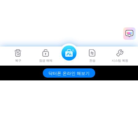
복구
잠금 해제
전송
시스팀 복원
닥터폰 온라인 해보기
제품
원더쉐어