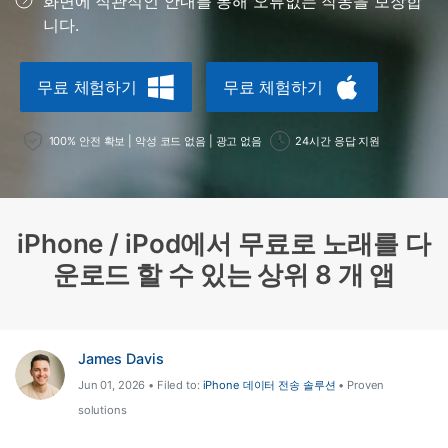
화면에 직관적인 안내를 통해 오류없는 작동을 보장합
합니다.
니다.
무료 다운로드
로그인
무료 체험하기
무료 체험하기
리소스 허브
검색하기
3,000개 이상의 사용 가이드, 전문가 팁 및 최
100% 안전 확보 | 악성 코드 없음 | 광고 없음
24시간 응답 지원
신 모바일 소식을 확인하세요.
사용 가이드
iPhone / iPod에서 무료로 노래를 다
고객 지원
운로드 할 수 있는 상위 8 개 앱
James Davis
Jun 01, 2026 • Filed to:
iPhone 데이터 전송 솔루션
• Proven
solutions