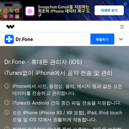
Dr.Fone
주요 제품
체험하기
AIGC 크리에이티비티
폴 툴킷
비즈니스
유틸리티
Dr.Fone - 휴대폰 관리자 (iOS)
개요
특징
프로그램
회사 소개
iTunes없이 iPhone에서 음악 전송 및 관리
솔루션
Dr.Fone Basic
데스크탑
뉴스룸
탐색 및 발견
iPhone에서 사진, 동영상, 음악, 메시지 등과 같은 모든
폴 툴킷 보기 >
데이터를 전송하고 관리합니다.
모바일
닥터폰 하이라이트 살펴보기
플랜 및 가격
리소스
iTunes와 Android 간의 중간 파일 전송을 지원합니다.
사용 방법은 무엇입니까?
온라인
도움말 센터
🔓️온라인 잠금 해제
모든 iPhone (iPhone XS / XR 포함), iPad, iPod touch
모델 및 iOS 12에서 원활하게 작동합니다.
고객 지원 센터
다운로드 센터
더 보기
iOS26 다운그레이드
공식 설치 파일 및 최신 버전 업데이트를 제공