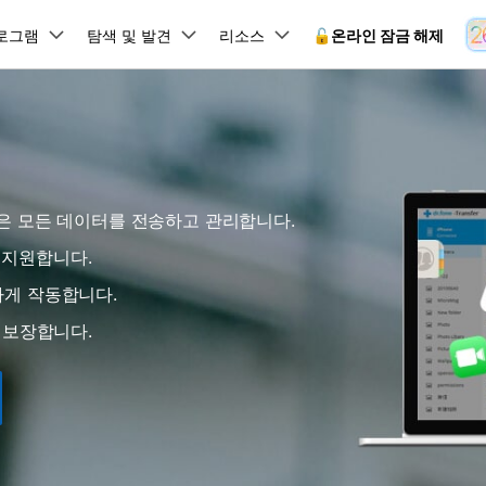
뉴스룸
플랜 및 가격
품
로그램
비즈니스
탐색 및 발견
회사 소개
리소스
🔓️온라인 잠금 해제
유틸리
회사 소개
원더쉐어의 스토리
램 제품
마인드맵 및 다이어그램
PDF 제품
동영상 크리에이
유틸리티
온라인
채용 정보
사용 가이드
EdrawMind
PDFelement
Filmora
Recover
 꼭 알아야 할 기능, 기간 한정 혜택 등을 제공합니다.
PDF 제작 및 편집
데이터 
잠금 해제
데이터 복구
문의하기
 같은 모든 데이터를 전송하고 관리합니다.
EdrawMax
UniConverter
Dr.Fone 온라인 잠금 해
사용자 가이드 & FAQ
도큐먼트 클라우드
Repairi
.Fone Android용
잠금 해제
Android 잠금 해제
FRP 잠금 우회
iOS 데이터 복구
A
클라우드 기반 파일 관리
손상된 동
 수정용
Android 수정용
송을 지원합니다.
Dr.Fone의 모든 기능을 단계별로 안내합니다.
되었거나 손실된 Android 데이
온라인 삼성 FRP 잠금 우회
DemoCreator
복구
26 업데이트 가이드
PDFelement Online
삼성 화면 잠금 해제
Dr.Fone
원활하게 작동합니다.
무료 온라인 PDF 도구
모바일 기
동영상 가이드
18/26 문제 수정
FRP 잠금 우회
 복원
비밀번호 관리
무료 체험하기
 보장합니다.
간단한 영상으로 Dr.Fone 사용법을 확인하세요.
26 다운그레이드
HiPDF
Android 루팅 도구
FamiSa
Dr.Fone Air
시스팀 복원
Android 시스팀 복원
iOS 비밀번호 관리
무료 올인원 온라인 PDF 도구
자녀 보호
 메모 잠금 활용
Android 네트워크 잠금 해
기술 사양
온라인 화면 미러링 및 파일 
 비밀번호 초기화
Android 검은 화면 수정
시스템 요구 사항 및 지원 기기 정보를 확인하세요.
모든 제품 알아보기
es 복원
데이터 지우기
.Fone iOS용
무료 기능 체험
온라인 HEIC 컨버터
hone 저장 및 차단 앱 청소
s 오류 수정
iOS 데이터 지우기
 백업 및 복원
비즈니스 및 캠페인
무료 기능과 초기 설정 방법을 확인해 보세요.