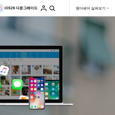
iOS26 다운그레이드
도움말 센터
원더쉐어 살펴보기
티
원더쉐어 소개
티비티
 제품
유틸리티
비즈니스
더 보기
사용 방법은 무엇입니까?
고객 지원
it
Dr.Fone
제휴
복구
WhatsApp 전송
Recoverit
제
회사 소개
DocPassRemover
도움말 센터
t
사용 가이드
ndroid 데이터 복구
WhatsApp 백업 & 전송
영상, 사진 등 복구
자주 묻는 질문, 문제 해결 및 일반적인 해결 방법을 제
PDF 잠금 해제 & 제한 제거
뉴스룸
비디오 튜토리얼
공합니다.
기 관리
플랜 및 가격
핸드폰 전송
다운로드 센터>
최신 버전으로 업그레이드
fe
iCloud 활성화 잠금 해제
핸드폰간 전송
 앱
도움말 센터
Dr.Fone 13의 새로운 기능과 혜택을 확인하세요.
제
액세스
iCloud 잠금 & 음소거 카메라 우회
기업 및 단체 라이선스
가상 위치
팀 및 기업을 위한 라이선스와 우선 지원 서비스를 제공
고객 지원 센터
합니다.
Android 데이터 지우기
iOS & Android 위치 변경