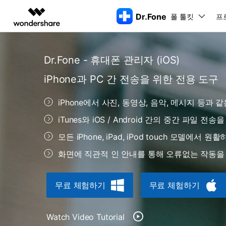
Dr.Fone
폴 툴킷
주요 제
프
AIGC 크리에이티비티
개요
솔루션
Dr.Fone - 휴대폰 관리자 (iOS)
동영상 크리에이티비티
마인드맵 및 다이어그
PDF 솔루션
엔터프라이즈
특징
데스크탑
모바일
특징
닥터폰 하이라이트 살펴보기
iPhone과 PC 간 전송을 위한 전용 도구
Filmora
EdrawMax
PDFelement
교육
더 스마트한 모바일 솔루션을 위한 하나의 허브에서 엄선된 주제,
쉽고 재미있는 영상 편집
순서도 프로그램
화면 
Dr.Fone Basic
iPhone에서 사진, 동영상, 음악, 메시지 등과
파트너
UniConverter
EdrawMind
Dr.Fone Win버전
Dr
iOS 
올인원 미디어 툴박스
마인드맵 프로그램
아이폰 잠금 해제용
iOS
iTunes와 iOS / Android 간의 중간 파일 전
다운로드 센터
모든 핸드폰 문제를 해결하는 올인원
삭제
폴 툴킷 보기 >
제휴
툴킷
터 
DemoCreator
아이폰 화면 잠금 해제
iOS 
공식 설치 파일 및 최신 버전 업데이
모든 iPhone, iPad, iPod touch 모델에서 
강력한 화면 녹화
Apple ID 제거
iOS 
트를 제공합니다.
시스팀
무료 체험하기
화면에 직관적 인 안내를 통해 오류없는 작동을
Media.io
화면 시간 암호 우회
iOS 
iOS 
AI 동영상, 이미지, 음악 생성기
바이패스 활성화 잠금
아이폰
아이폰 캐리어 잠금 해제
아이폰
무료 체험하기
무료 체험하기
iTun
Dr.Fone macOS버전
Dr
모든 핸드폰 문제를 해결하는 올인원
iP
iTune
Watch Video Tutorial
리소스 허브
툴킷
핸드폰 스위처
데이터