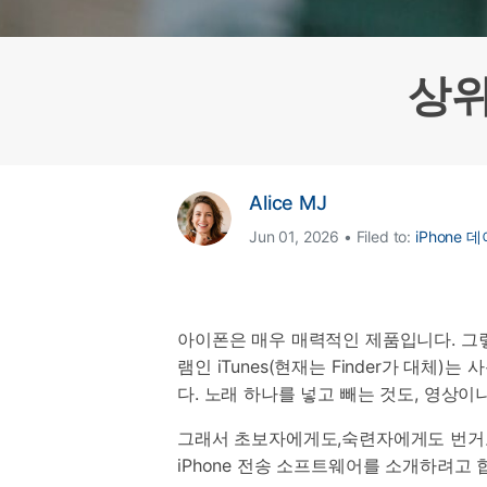
삼성 데이터 전송
3,000개 이상의 사용 가이드, 전문
iClo
무료 체험하기
가 팁 및 최신 모바일 소식을 확인하
아이폰 데이터 전송
아이폰
세요.
Mac 용 삼성 파일 전송
What
상위
샤오미 데이터 전송
구글 드
온라인 무료 체험하기
카카오톡 데이터 전송
세계 
온라인 무료 체험하기
Alice MJ
온라인으로 바로 시작
Jun 01, 2026 • Filed to:
iPhone
온라인 무료 체험하기
아이폰은 매우 매력적인 제품입니다. 그
램인 iTunes(현재는 Finder가 대체
다. 노래 하나를 넣고 빼는 것도, 영상이
그래서 초보자에게도,숙련자에게도 번거로운
iPhone 전송 소프트웨어를 소개하려고 