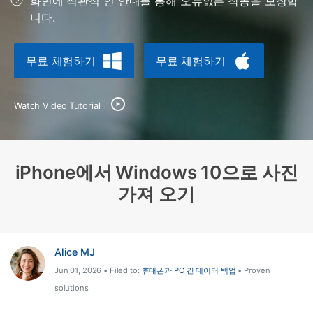
화면에 직관적 인 안내를 통해 오류없는 작동을 보장합
합니다.
니다.
무료 다운로드
로그인
무료 체험하기
무료 체험하기
리소스 허브
검색하기
3,000개 이상의 사용 가이드, 전문가 팁 및 최
Watch Video Tutorial
신 모바일 소식을 확인하세요.
사용 가이드
iPhone에서 Windows 10으로 사진
고객 지원
가져 오기
Alice MJ
Jun 01, 2026 • Filed to:
휴대폰과 PC 간 데이터 백업
• Proven
solutions