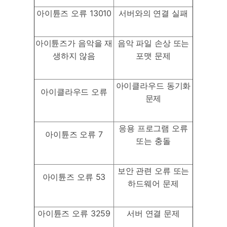
닥터폰으로 휴대폰 안전 관리하기
아이튠즈 오류 13010
서버와의 연결 실패
50M+ 사용자, 17년 이상 신뢰
인공 지능,초보자도 손쉽게 사용 가능
아이튠즈가 음악을 재
음악 파일 손상 또는
휴대폰 잠금 해제,데이터 복구,전송 및 보안 가능
생하지 않음
포맷 문제
전문가 추천된 사진 및 동영상 복구,카톡 백업 프로
그램
아이클라우드 동기화
아이클라우드 오류
무료 체험
받기
문제
응용 프로그램 오류
아이튠즈 오류 7
또는 충돌
보안 관련 오류 또는
아이튠즈 오류 53
하드웨어 문제
아이튠즈 오류 3259
서버 연결 문제