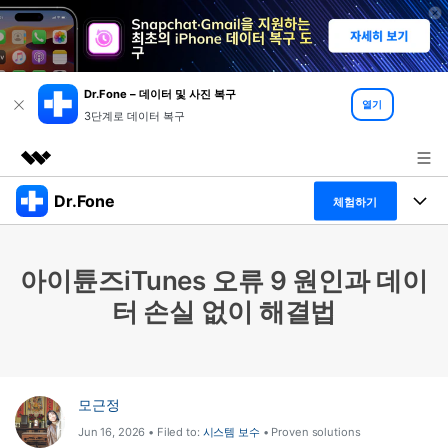
Dr.Fone – 데이터 및 사진 복구
열기
3단계로 데이터 복구
Dr.Fone
주요 제품
체험하기
AIGC 크리에이티비티
폴 툴킷
비즈니스
유틸리티
아이튠즈iTunes 오류 9 원인과 데이
개요
특징
프로그램
회사 소개
터 손실 없이 해결법
솔루션
Dr.Fone Basic
데스크탑
뉴스룸
탐색 및 발견
폴 툴킷 보기 >
모바일
닥터폰 하이라이트 살펴보기
플랜 및 가격
리소스
모근정
Jun 16, 2026 • Filed to:
시스템 보수
• Proven solutions
사용 방법은 무엇입니까?
온라인