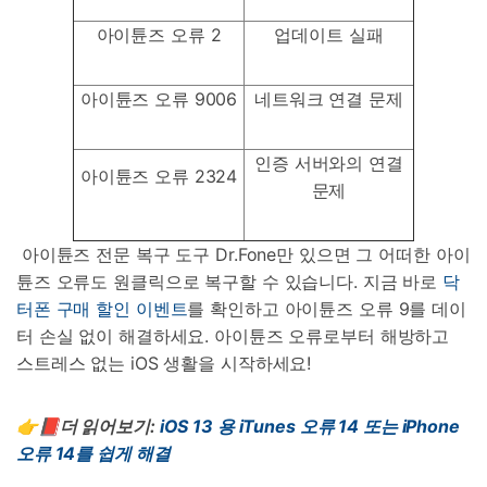
아이튠즈 오류 2
업데이트 실패
아이튠즈 오류 9006
네트워크 연결 문제
인증 서버와의 연결
아이튠즈 오류 2324
문제
아이튠즈 전문 복구 도구 Dr.Fone만 있으면 그 어떠한 아이
튠즈 오류도 원클릭으로 복구할 수 있습니다. 지금 바로
닥
터폰 구매 할인 이벤트
를 확인하고 아이튠즈 오류 9를 데이
터 손실 없이 해결하세요. 아이튠즈 오류로부터 해방하고
스트레스 없는 iOS 생활을 시작하세요!
👉📕더 읽어보기
:
iOS 13
용
iTunes
오류
14
또는
iPhone
오류
14
를
쉽게
해결