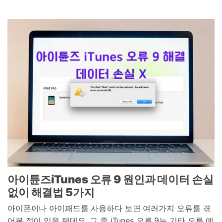
도움말 센터
🔓️온라인 잠금 해제
고객 지원 센터
다운로드 센터
더 보기
iOS26 다운그레이드
공식 설치 파일 및 최신 버전 업데이트를 제공
합니다.
무료 다운로드
로그인
리소스 허브
검색하기
3,000개 이상의 사용 가이드, 전문가 팁 및 최
신 모바일 소식을 확인하세요.
사용 가이드
고객 지원
아이튠즈
iTunes
오류
9
원인과 데이터 손실
없이 해결법
5
가지
아이폰이나 아이패드를 사용하다 보면 여러가지 오류를 겪
어본 적이 있을 텐데요. 그 중 iTunes 오류 9는 기타 오류 예