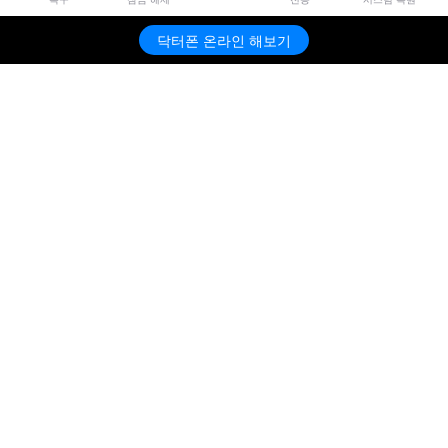
닥터폰 온라인 해보기
제품
원더쉐어
AI 탐색
도움말 센터