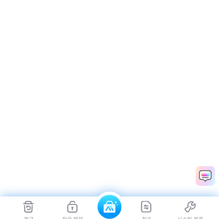
복구
잠금 해제
전송
시스팀 복원