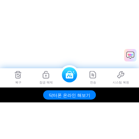
복구
잠금 해제
전송
시스팀 복원
닥터폰 온라인 해보기
제품
원더쉐어