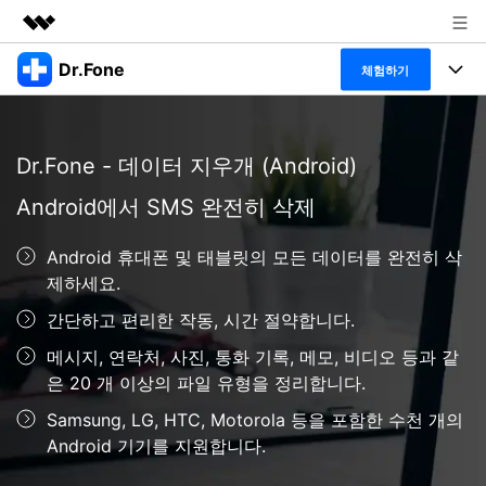
Dr.Fone
주요 제품
체험하기
AIGC 크리에이티비티
폴 툴킷
비즈니스
유틸리티
Dr.Fone - 데이터 지우개 (Android)
개요
특징
프로그램
회사 소개
솔루션
Android에서 SMS 완전히 삭제
Dr.Fone Basic
데스크탑
뉴스룸
탐색 및 발견
Android 휴대폰 및 태블릿의 모든 데이터를 완전히 삭
폴 툴킷 보기 >
모바일
닥터폰 하이라이트 살펴보기
제하세요.
플랜 및 가격
리소스
간단하고 편리한 작동, 시간 절약합니다.
사용 방법은 무엇입니까?
온라인
도움말 센터
🔓️온라인 잠금 해제
메시지, 연락처, 사진, 통화 기록, 메모, 비디오 등과 같
고객 지원 센터
다운로드 센터
더 보기
은 20 개 이상의 파일 유형을 정리합니다.
iOS26 다운그레이드
공식 설치 파일 및 최신 버전 업데이트를 제공
Samsung, LG, HTC, Motorola 등을 포함한 수천 개의
합니다.
Android 기기를 지원합니다.
무료 다운로드
로그인