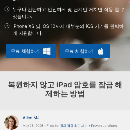
도움말 센터
🔓️온라인 잠금 해제
누구나 간단하고 안전하게 몇 단계만 거치면 작동 할 수
고객 지원 센터
다운로드 센터
더 보기
있습니다.
iOS26 다운그레이드
공식 설치 파일 및 최신 버전 업데이트를 제공
합니다.
iPhone XS 및 iOS 12까지 대부분의 iOS 기기를 완벽하
게 지원합니다.
무료 다운로드
로그인
무료 체험하기
무료 체험하기
리소스 허브
검색하기
3,000개 이상의 사용 가이드, 전문가 팁 및 최
신 모바일 소식을 확인하세요.
사용 가이드
복원하지 않고 iPad 암호를 잠금 해
제하는 방법
고객 지원
Alice MJ
May 28, 2026 • Filed to:
장치 잠금 화면 제거
• Proven solutions