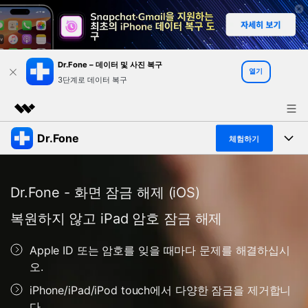
Dr.Fone – 데이터 및 사진 복구
열기
3단계로 데이터 복구
Dr.Fone
주요 제품
체험하기
AIGC 크리에이티비티
폴 툴킷
비즈니스
유틸리티
Dr.Fone - 화면 잠금 해제 (iOS)
개요
특징
프로그램
회사 소개
복원하지 않고 iPad 암호 잠금 해제
솔루션
Dr.Fone Basic
데스크탑
뉴스룸
탐색 및 발견
Apple ID 또는 암호를 잊을 때마다 문제를 해결하십시
폴 툴킷 보기 >
오.
모바일
닥터폰 하이라이트 살펴보기
플랜 및 가격
리소스
iPhone/iPad/iPod touch에서 다양한 잠금을 제거합니
사용 방법은 무엇입니까?
온라인
다.