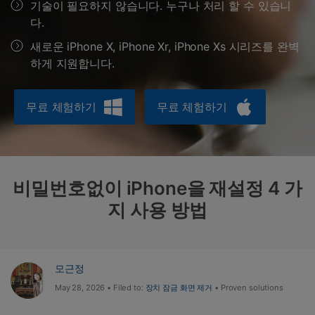
도움말 센터
🔓️온라인 잠금 해제
기술이 필요하지 않습니다. 누구나 처리 할 수 있습니
다.
고객 지원 센터
다운로드 센터
더 보기
iOS26 다운그레이드
공식 설치 파일 및 최신 버전 업데이트를 제공
새로운 iPhone X, iPhone Xr, iPhone Xs 시리즈를 완벽
합니다.
하게 지원합니다.
무료 다운로드
로그인
무료 체험하기
무료 체험하기
리소스 허브
검색하기
3,000개 이상의 사용 가이드, 전문가 팁 및 최
신 모바일 소식을 확인하세요.
비밀번호없이 iPhone을 재설정 4 가
사용 가이드
지 사용 방법
고객 지원
모근정
May 28, 2026 • Filed to:
장치 잠금 화면 제거
• Proven solutions