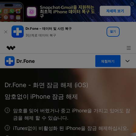
Dr.Fone – 데이터 및 사진 복구
열기
3단계로 데이터 복구
Dr.Fone
주요 제품
체험하기
AIGC 크리에이티비티
폴 툴킷
비즈니스
유틸리티
Dr.Fone - 화면 잠금 해제 (iOS)
개요
특징
프로그램
회사 소개
암호없이 iPhone 잠금 해제
솔루션
Dr.Fone Basic
데스크탑
뉴스룸
탐색 및 발견
암호를 잊어 버렸거나 중고 iPhone을 가지고 있어도 잠
폴 툴킷 보기 >
금을 해제 할 수 있습니다.
모바일
닥터폰 하이라이트 살펴보기
플랜 및 가격
리소스
iTunes없이 비활성화 된 iPhone을 잠금 해제하십시오.
사용 방법은 무엇입니까?
온라인