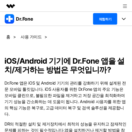
Dr.Fone
주요 제품
체험하기
AIGC 크리에이티비티
폴 툴킷
비즈니스
홈
>
사용 가이드
>
유틸리티
개요
특징
프로그램
회사 소개
솔루션
Dr.Fone Basic
iOS/Android 기기에 Dr.Fone 앱을 설
데스크탑
뉴스룸
탐색 및 발견
치/제거하는 방법은 무엇입니까?
폴 툴킷 보기 >
모바일
닥터폰 하이라이트 살펴보기
플랜 및 가격
리소스
Dr.Fone 앱은 iOS 및 Android 기기의 관리를 강화하기 위해 설계된 전
사용 방법은 무엇입니까?
문 모바일 툴킷입니다. iOS 사용자를 위한 Dr.Fone 앱의 주요 기능은
온라인
도움말 센터
🔓️온라인 잠금 해제
모바일 클린으로, 불필요한 파일을 제거하고 저장 공간을 최적화하여
기기 성능을 간소화하는 데 도움이 됩니다. Android 사용자를 위한 앱
고객 지원 센터
다운로드 센터
더 보기
iOS26 다운그레이드
의 핵심 기능은 복구로, 고급 데이터 복구 및 검색 솔루션을 제공합니
공식 설치 파일 및 최신 버전 업데이트
다.
를 제공합니다.
DR의 적절한 설치 및 제거장치에서 최적의 성능을 유지하고 잠재적인
무료 다운로드
로그인
문제를 피하는 것이 필수적입니다.앱을 설치하거나 제거할 방법을 참