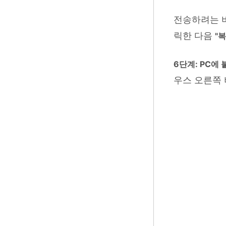
전송하려는 
릭한 다음
"복
6단계: PC에
우스 오른쪽