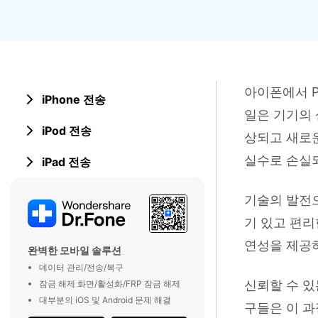
삼성 데이터 전송
3,000개 이상의 사용 가이드, 전문
iClo
무료 체험하기
가 팁 및 최신 모바일 소식을 확인하
아이폰 데이터 전송
아이폰
세요.
Mac 용 삼성 파일 전송
What
샤오미 데이터 전송
구글 드
온라인 무료 체험하기
카카오톡 데이터 전송
세계 
아이폰에서 P
iPhone 전송
온라인 무료 체험하기
일은 기기의 
iPod 전송
상되고 새로운
온라인으로 바로 시작
실수로 손실되
iPad 전송
온라인 무료 체험하기
기술의 발전
기 있고 편리
연성을 제공하
완벽한 모바일 솔루션
데이터 관리/전송/복구
신뢰할 수 있
잠금 해제 화면/활성화/FRP 잠금 해제
대부분의 iOS 및 Android 문제 해결
구들은 이 