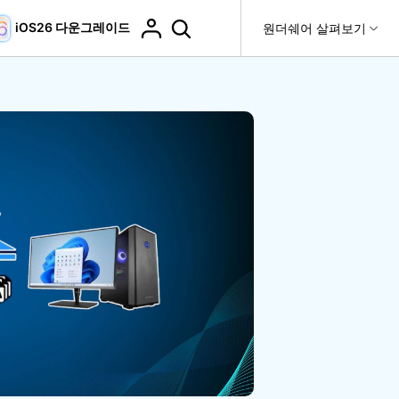
iOS26 다운그레이드
도움말 센터
원더쉐어 살펴보기
티
원더쉐어 소개
티비티
 제품
유틸리티
비즈니스
더 보기
사용 방법은 무엇입니까?
고객 지원
it
Dr.Fone
제휴
복구
WhatsApp 전송
Recoverit
제
회사 소개
DocPassRemover
도움말 센터
t
사용 가이드
ndroid 데이터 복구
WhatsApp 백업 & 전송
영상, 사진 등 복구
자주 묻는 질문, 문제 해결 및 일반적인 해결 방법을 제
PDF 잠금 해제 & 제한 제거
뉴스룸
비디오 튜토리얼
공합니다.
기 관리
플랜 및 가격
핸드폰 전송
다운로드 센터>
최신 버전으로 업그레이드
fe
iCloud 활성화 잠금 해제
핸드폰간 전송
 앱
도움말 센터
Dr.Fone 13의 새로운 기능과 혜택을 확인하세요.
제
액세스
iCloud 잠금 & 음소거 카메라 우회
기업 및 단체 라이선스
가상 위치
팀 및 기업을 위한 라이선스와 우선 지원 서비스를 제공
고객 지원 센터
합니다.
Android 데이터 지우기
iOS & Android 위치 변경