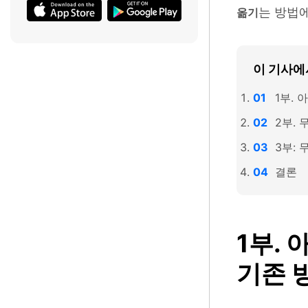
는 방법
옮기
이 기사에
1부.
2부. 
3부:
결론
1부.
기존 