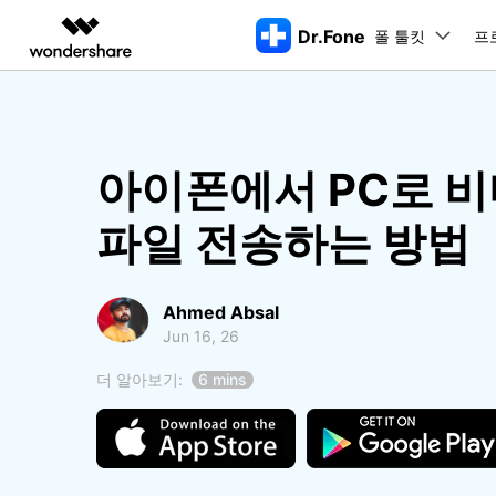
Dr.Fone
폴 툴킷
주요 제
프
AIGC 크리에이티비티
개요
솔루션
동영상 크리에이티비티
마인드맵 및 다이어그
PDF 솔루션
엔터프라이즈
특징
데스크탑
모바일
특징
닥터폰 하이라이트 살펴보기
아이폰에서 PC로 
Filmora
EdrawMax
PDFelement
교육
더 스마트한 모바일 솔루션을 위한 하나의 허브에서 엄선된 주제,
쉽고 재미있는 영상 편집
순서도 프로그램
화면 
Dr.Fone Basic
파일 전송하는 방법
파트너
UniConverter
EdrawMind
Dr.Fone Win버전
Dr
iOS 
올인원 미디어 툴박스
마인드맵 프로그램
아이폰 잠금 해제용
iOS
다운로드 센터
모든 핸드폰 문제를 해결하는 올인원
삭제
폴 툴킷 보기 >
제휴
툴킷
터 
DemoCreator
아이폰 화면 잠금 해제
iOS 
공식 설치 파일 및 최신 버전 업데이
강력한 화면 녹화
Ahmed Absal
Apple ID 제거
iOS 
트를 제공합니다.
시스팀
무료 체험하기
Jun 16, 26
Media.io
화면 시간 암호 우회
iOS 
iOS 
AI 동영상, 이미지, 음악 생성기
바이패스 활성화 잠금
아이폰
더 알아보기:
6 mins
아이폰 캐리어 잠금 해제
아이폰
iTun
Dr.Fone macOS버전
Dr
모든 핸드폰 문제를 해결하는 올인원
iP
iTune
리소스 허브
툴킷
핸드폰 스위처
데이터