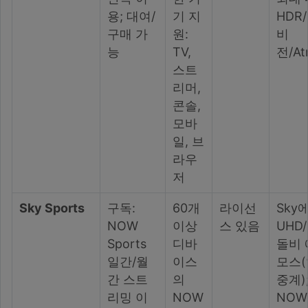
용; 대여/
기 지
HDR
구매 가
원:
비
능
TV,
전/At
스트
리머,
콘솔,
모바
일, 브
라우
저
Sky Sports
구독:
60개
라이선
Sky
NOW
이상
스 있음
UHD/
Sports
디바
돌비 
일간/월
이스
모스
간 스트
의
중계)
리밍 이
NOW
NO