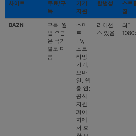
사이트
무료/구
기기
합법성
스트림
독
지원
질
DAZN
구독; 월
스마
라이선
최대
별 요금
트
스 있음
1080
은 국가
TV,
별로 다
스트
름
리밍
기기,
모바
일, 웹
용 앱;
공식
지원
페이
지에
서 호
환 모