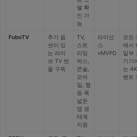
델 확
인 가
능
FuboTV
추가 옵
TV,
라이선
모든 
션이 있
스트
스
에서 
는 라이
리밍
vMVPD
일부 
브 TV 번
박스,
기기
들 구독
콘솔,
는 4
모바
벤트 
일, 웹
등 폭
넓은
앱 생
태계
지원