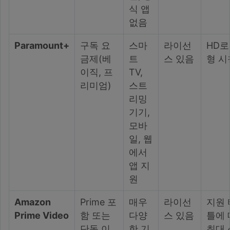
식 앱
없음
Paramount+
구독 요
스마
라이선
HD로
금제(베
트
스 있음
형 시
이직, 프
TV,
리미엄)
스트
리밍
기기,
모바
일, 웹
에서
앱 지
원
Amazon
Prime 포
매우
라이선
지원 
Prime Video
함 또는
다양
스 있음
틀에 
단독 이
한 기
최대 