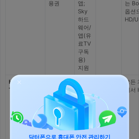
용권
앱;
는 Bo
Sky
옵션
하드
HD/
웨어/
앱(유
료TV
구독
용)
지원
Hulu + Live
미국 내
주요
라이선
모든 
TV
Disney+,
TV,
스 있음
에서 
ESPN+
스트
포함 라
리머,
이브 TV
콘솔,
번들 구
모바
독
일, 웹
닥터폰으로 휴대폰 안전 관리하기
에서