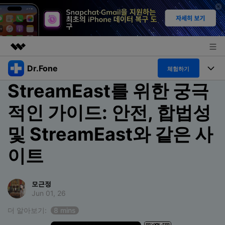
Dr.Fone
주요 제품
체험하기
StreamEast를 위한 궁극
AIGC 크리에이티비티
폴 툴킷
비즈니스
유틸리티
적인 가이드: 안전, 합법성
개요
특징
프로그램
회사 소개
및 StreamEast와 같은 사
솔루션
Dr.Fone Basic
데스크탑
뉴스룸
탐색 및 발견
이트
폴 툴킷 보기 >
모바일
닥터폰 하이라이트 살펴보기
플랜 및 가격
리소스
모근정
사용 방법은 무엇입니까?
온라인
Jun 01, 26
도움말 센터
🔓️온라인 잠금 해제
고객 지원 센터
더 알아보기:
8 mins
다운로드 센터
더 보기
iOS26 다운그레이드
공식 설치 파일 및 최신 버전 업데이트를 제공