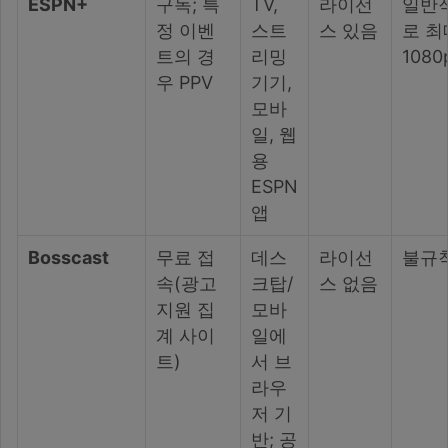
ESPN+
구독; 특
TV,
라이선
일반
정 이벤
스트
스 있음
로 최
트의 경
리밍
1080
우 PPV
기기,
모바
일, 웹
용
ESPN
앱
Bosscast
무료 접
데스
라이선
불규
속(광고
크탑/
스 없음
지원 집
모바
계 사이
일에
트)
서 브
라우
저 기
반; 공