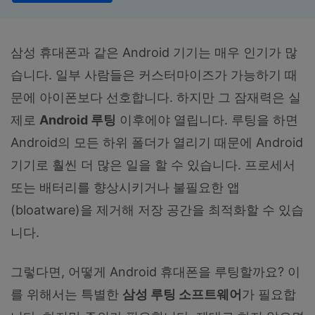
합니다.
무료 다운로드
로그인
삼성 휴대폰과 같은 Android 기기는 매우 인기가 많
습니다. 일부 사람들은 커스터마이즈가 가능하기 때
리소스 허브
검색하기
문에 아이폰보다 선호합니다. 하지만 그 잠재력은 실
3,000개 이상의 사용 가이드, 전문가 팁 및 최
신 모바일 소식을 확인하세요.
제로
Android 루팅
이후에야 열립니다. 루팅을 하면
Android의 모든 하위 폴더가 열리기 때문에 Android
사용 가이드
기기로 훨씬 더 많은 일을 할 수 있습니다. 프로세서
또는 배터리를 향상시키거나 불필요한 앱
고객 지원
(bloatware)을 제거해 저장 공간을 최적화할 수 있습
니다.
그렇다면, 어떻게 Android 휴대폰을 루팅할까요? 이
를 위해서는 특별한
삼성 루팅 소프트웨어
가 필요합