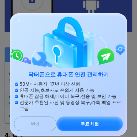
장점
단점
● 인터넷을 통해
● PC 연결이 필요하지 않
진행되어 보안 위
닥터폰으로 휴대폰 안전 관리하기
습니다.
험이 있을 수 있
50M+ 사용자, 17년 이상 신뢰
습니다.
인공 지능,초보자도 손쉽게 사용 가능
휴대폰 잠금 해제,데이터 복구,전송 및 보안 가능
● 사용자는 한 버튼만 클릭
● 항상 성공하는
전문가 추천된 사진 및 동영상 복구,카톡 백업 프로
하면 루팅이 시작됩니다.
것은 아닙니다.
그램
● 1분도 걸리지 않습니다.
/
무료 체험
받기
4. 킹루트