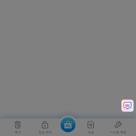
복구
잠금 해제
전송
시스팀 복원