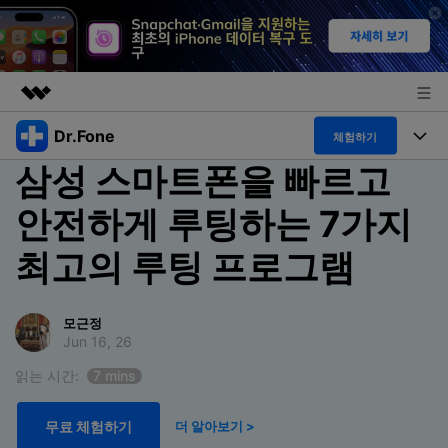
Dr.Fone
주요 제품
체험하기
삼성 스마트폰을 빠르고
AIGC 크리에이티비티
폴 툴킷
비즈니스
유틸리티
안전하게 루팅하는 7가지
개요
특징
프로그램
회사 소개
최고의 루팅 프로그램
솔루션
Dr.Fone Basic
데스크탑
뉴스룸
탐색 및 발견
폴 툴킷 보기 >
모근정
모바일
닥터폰 하이라이트 살펴보기
플랜 및 가격
리소스
Jun 16, 26
사용 방법은 무엇입니까?
읽는 시간:
7 mins
온라인
도움말 센터
🔓️온라인 잠금 해제
고객 지원 센터
다운로드 센터
더 보기
무료 체험하기
더 알아보기 >
iOS26 다운그레이드
공식 설치 파일 및 최신 버전 업데이트를 제공