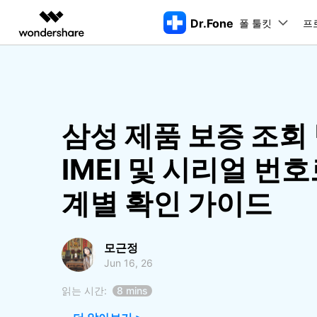
Dr.Fone
폴 툴킷
주요 제
프
AIGC 크리에이티비티
개요
솔루션
동영상 크리에이티비티
마인드맵 및 다이어그
PDF 솔루션
엔터프라이즈
특징
데스크탑
모바일
특징
닥터폰 하이라이트 살펴보기
Filmora
EdrawMax
PDFelement
교육
삼성 제품 보증 조회 
더 스마트한 모바일 솔루션을 위한 하나의 허브에서 엄선된 주제,
쉽고 재미있는 영상 편집
순서도 프로그램
화면 
Dr.Fone Basic
파트너
UniConverter
EdrawMind
Dr.Fone Win버전
Dr
iOS 
IMEI 및 시리얼 번호
올인원 미디어 툴박스
마인드맵 프로그램
아이폰 잠금 해제용
iOS
다운로드 센터
모든 핸드폰 문제를 해결하는 올인원
삭제
폴 툴킷 보기 >
제휴
툴킷
터 
DemoCreator
아이폰 화면 잠금 해제
iOS 
공식 설치 파일 및 최신 버전 업데이
계별 확인 가이드
강력한 화면 녹화
Apple ID 제거
iOS 
트를 제공합니다.
시스팀
무료 체험하기
Media.io
화면 시간 암호 우회
iOS 
iOS 
AI 동영상, 이미지, 음악 생성기
바이패스 활성화 잠금
아이폰
모근정
아이폰 캐리어 잠금 해제
아이폰
Jun 16, 26
iTun
Dr.Fone macOS버전
Dr
읽는 시간:
8 mins
모든 핸드폰 문제를 해결하는 올인원
iP
iTune
리소스 허브
툴킷
핸드폰 스위처
데이터