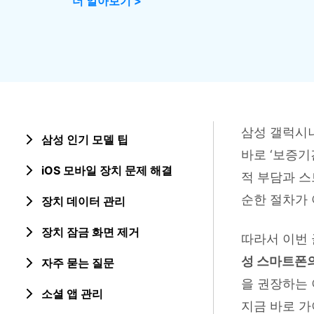
더 알아보기 >
삼성 데이터 전송
3,000개 이상의 사용 가이드, 전문
iClo
무료 체험하기
가 팁 및 최신 모바일 소식을 확인하
아이폰 데이터 전송
아이폰
세요.
Mac 용 삼성 파일 전송
What
샤오미 데이터 전송
구글 드
온라인 무료 체험하기
카카오톡 데이터 전송
세계 
온라인 무료 체험하기
삼성 갤럭시나
삼성 인기 모델 팁
온라인으로 바로 시작
바로 ‘보증기
iOS 모바일 장치 문제 해결
적 부담과 스
온라인 무료 체험하기
순한 절차가 
장치 데이터 관리
장치 잠금 화면 제거
따라서 이번
성 스마트폰
자주 묻는 질문
을 권장하는
소셜 앱 관리
지금 바로 가