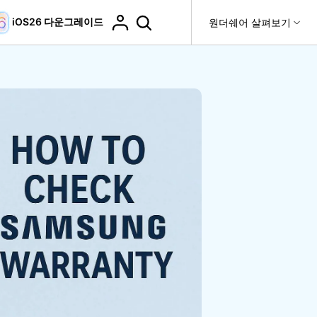
iOS26 다운그레이드
도움말 센터
원더쉐어 살펴보기
티
원더쉐어 소개
티비티
 제품
유틸리티
비즈니스
더 보기
사용 방법은 무엇입니까?
고객 지원
it
Dr.Fone
제휴
복구
WhatsApp 전송
Recoverit
제
회사 소개
DocPassRemover
도움말 센터
t
사용 가이드
ndroid 데이터 복구
WhatsApp 백업 & 전송
영상, 사진 등 복구
자주 묻는 질문, 문제 해결 및 일반적인 해결 방법을 제
PDF 잠금 해제 & 제한 제거
뉴스룸
비디오 튜토리얼
공합니다.
기 관리
플랜 및 가격
핸드폰 전송
다운로드 센터>
최신 버전으로 업그레이드
fe
iCloud 활성화 잠금 해제
핸드폰간 전송
 앱
도움말 센터
Dr.Fone 13의 새로운 기능과 혜택을 확인하세요.
제
액세스
iCloud 잠금 & 음소거 카메라 우회
기업 및 단체 라이선스
가상 위치
팀 및 기업을 위한 라이선스와 우선 지원 서비스를 제공
고객 지원 센터
합니다.
Android 데이터 지우기
iOS & Android 위치 변경