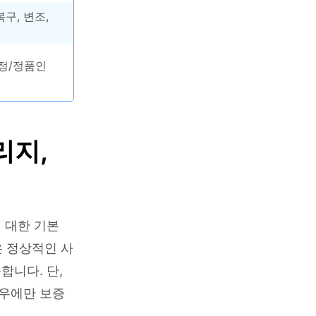
구, 변조,
정/정품인
리지,
 대한 기본
은 정상적인 사
합니다. 단,
경우에만 보증