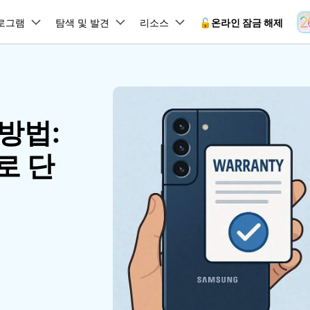
뉴스룸
플랜 및 가격
품
로그램
비즈니스
탐색 및 발견
회사 소개
리소스
🔓️온라인 잠금 해제
유틸리
회사 소개
원더쉐어의 스토리
램 제품
마인드맵 및 다이어그램
PDF 제품
동영상 크리에이
유틸리티
온라인
채용 정보
사용 가이드
EdrawMind
PDFelement
Filmora
Recover
방법:
 꼭 알아야 할 기능, 기간 한정 혜택 등을 제공합니다.
PDF 제작 및 편집
데이터 
잠금 해제
데이터 복구
문의하기
EdrawMax
UniConverter
Dr.Fone 온라인 잠금 해
사용자 가이드 & FAQ
도큐먼트 클라우드
Repairi
.Fone Android용
잠금 해제
Android 잠금 해제
FRP 잠금 우회
iOS 데이터 복구
A
로 단
클라우드 기반 파일 관리
손상된 동
 수정용
Android 수정용
Dr.Fone의 모든 기능을 단계별로 안내합니다.
되었거나 손실된 Android 데이
온라인 삼성 FRP 잠금 우회
DemoCreator
복구
26 업데이트 가이드
PDFelement Online
삼성 화면 잠금 해제
Dr.Fone
무료 온라인 PDF 도구
모바일 기
동영상 가이드
18/26 문제 수정
FRP 잠금 우회
 복원
비밀번호 관리
무료 체험하기
간단한 영상으로 Dr.Fone 사용법을 확인하세요.
26 다운그레이드
HiPDF
Android 루팅 도구
FamiSa
Dr.Fone Air
시스팀 복원
Android 시스팀 복원
iOS 비밀번호 관리
무료 올인원 온라인 PDF 도구
자녀 보호
 메모 잠금 활용
Android 네트워크 잠금 해
기술 사양
온라인 화면 미러링 및 파일 
 비밀번호 초기화
Android 검은 화면 수정
시스템 요구 사항 및 지원 기기 정보를 확인하세요.
모든 제품 알아보기
es 복원
데이터 지우기
.Fone iOS용
무료 기능 체험
온라인 HEIC 컨버터
hone 저장 및 차단 앱 청소
s 오류 수정
iOS 데이터 지우기
 백업 및 복원
비즈니스 및 캠페인
무료 기능과 초기 설정 방법을 확인해 보세요.