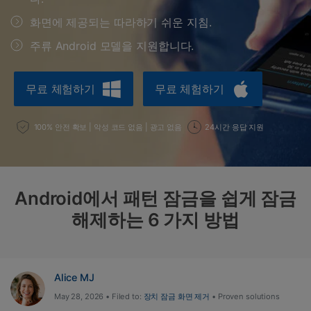
도움말 센터
🔓️온라인 잠금 해제
화면에 제공되는 따라하기 쉬운 지침.
고객 지원 센터
다운로드 센터
더 보기
iOS26 다운그레이드
공식 설치 파일 및 최신 버전 업데이트를 제공
주류 Android 모델을 지원합니다.
합니다.
무료 다운로드
로그인
무료 체험하기
무료 체험하기
리소스 허브
100% 안전 확보 | 악성 코드 없음 | 광고 없음
24시간 응답 지원
검색하기
3,000개 이상의 사용 가이드, 전문가 팁 및 최
신 모바일 소식을 확인하세요.
Android에서 패턴 잠금을 쉽게 잠금
사용 가이드
해제하는 6 가지 방법
고객 지원
Alice MJ
May 28, 2026 • Filed to:
장치 잠금 화면 제거
• Proven solutions