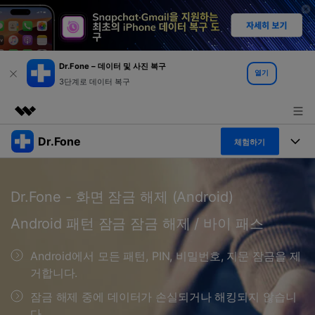
Dr.Fone – 데이터 및 사진 복구
열기
3단계로 데이터 복구
Dr.Fone
주요 제품
체험하기
AIGC 크리에이티비티
폴 툴킷
비즈니스
유틸리티
Dr.Fone - 화면 잠금 해제 (Android)
개요
특징
프로그램
회사 소개
Android 패턴 잠금 잠금 해제 / 바이 패스
솔루션
Dr.Fone Basic
데스크탑
뉴스룸
탐색 및 발견
Android에서 모든 패턴, PIN, 비밀번호, 지문 잠금을 제
폴 툴킷 보기 >
거합니다.
모바일
닥터폰 하이라이트 살펴보기
플랜 및 가격
리소스
잠금 해제 중에 데이터가 손실되거나 해킹되지 않습니
사용 방법은 무엇입니까?
온라인
다.