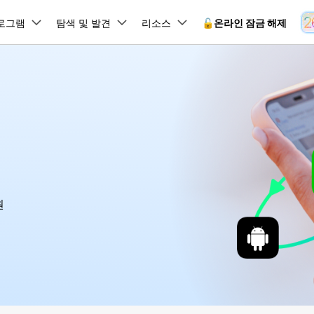
뉴스룸
플랜 및 가격
품
로그램
비즈니스
탐색 및 발견
회사 소개
리소스
🔓️온라인 잠금 해제
유틸리
회사 소개
원더쉐어의 스토리
램 제품
마인드맵 및 다이어그램
PDF 제품
동영상 크리에이
유틸리티
온라인
채용 정보
사용 가이드
EdrawMind
PDFelement
Filmora
Recover
 꼭 알아야 할 기능, 기간 한정 혜택 등을 제공합니다.
PDF 제작 및 편집
데이터 
잠금 해제
데이터 복구
문의하기
EdrawMax
UniConverter
Dr.Fone 온라인 잠금 해
사용자 가이드 & FAQ
도큐먼트 클라우드
Repairi
.Fone Android용
잠금 해제
Android 잠금 해제
FRP 잠금 우회
iOS 데이터 복구
A
클라우드 기반 파일 관리
손상된 동
 수정용
Android 수정용
Dr.Fone의 모든 기능을 단계별로 안내합니다.
되었거나 손실된 Android 데이
온라인 삼성 FRP 잠금 우회
DemoCreator
복구
26 업데이트 가이드
PDFelement Online
삼성 화면 잠금 해제
Dr.Fone
무료 온라인 PDF 도구
모바일 기
동영상 가이드
18/26 문제 수정
FRP 잠금 우회
 복원
비밀번호 관리
원
무료 체험하기
간단한 영상으로 Dr.Fone 사용법을 확인하세요.
26 다운그레이드
HiPDF
Android 루팅 도구
FamiSa
Dr.Fone Air
시스팀 복원
Android 시스팀 복원
iOS 비밀번호 관리
무료 올인원 온라인 PDF 도구
자녀 보호
 메모 잠금 활용
Android 네트워크 잠금 해
기술 사양
온라인 화면 미러링 및 파일 
 비밀번호 초기화
Android 검은 화면 수정
시스템 요구 사항 및 지원 기기 정보를 확인하세요.
모든 제품 알아보기
es 복원
데이터 지우기
.Fone iOS용
무료 기능 체험
온라인 HEIC 컨버터
hone 저장 및 차단 앱 청소
s 오류 수정
iOS 데이터 지우기
 백업 및 복원
비즈니스 및 캠페인
무료 기능과 초기 설정 방법을 확인해 보세요.