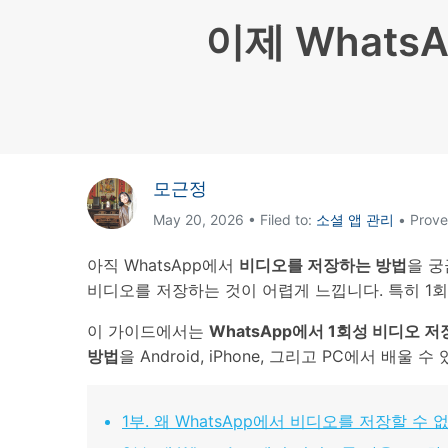
삼성 데이터 전송
3,000개 이상의 사용 가이드, 전문
iClo
이제 What
무료 체험하기
가 팁 및 최신 모바일 소식을 확인하
아이폰 데이터 전송
아이폰
세요.
Mac 용 삼성 파일 전송
What
샤오미 데이터 전송
구글 드
온라인 무료 체험하기
카카오톡 데이터 전송
세계 
온라인 무료 체험하기
모근정
온라인으로 바로 시작
May 20, 2026 • Filed to:
소셜 앱 관리
• Prove
온라인 무료 체험하기
아직 WhatsApp에서
비디오를 저장하는 방법
을 궁
비디오를 저장하는 것이 어렵게 느낍니다. 특히 1회성 
이 가이드에서는
WhatsApp에서 1회성 비디오 
방법
을 Android, iPhone, 그리고 PC에서 
1부. 왜 WhatsApp에서 비디오를 저장할 수 