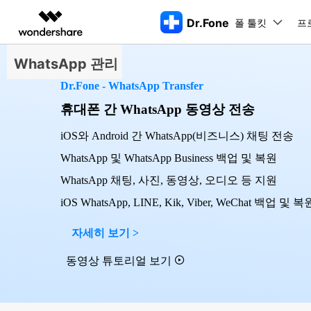
Dr.Fone
폴 툴킷
주요 제
프
AIGC 크리에이티비티
개요
솔루션
WhatsApp 관리
Dr.Fone - WhatsApp Transfer
동영상 크리에이티비티
마인드맵 및 다이어그
PDF 솔루션
엔터프라이즈
특징
데스크탑
모바일
특징
닥터폰 하이라이트 살펴보기
휴대폰 간 WhatsApp 동영상 전송
Filmora
EdrawMax
PDFelement
교육
더 스마트한 모바일 솔루션을 위한 하나의 허브에서 엄선된 주제,
쉽고 재미있는 영상 편집
순서도 프로그램
화면 
Dr.Fone Basic
iOS와 Android 간 WhatsApp(비즈니스) 채팅 전송
파트너
UniConverter
EdrawMind
Dr.Fone Win버전
Dr
iOS 
WhatsApp 및 WhatsApp Business 백업 및 복원
올인원 미디어 툴박스
마인드맵 프로그램
아이폰 잠금 해제용
iOS
다운로드 센터
모든 핸드폰 문제를 해결하는 올인원
삭제
폴 툴킷 보기 >
제휴
툴킷
터 
WhatsApp 채팅, 사진, 동영상, 오디오 등 지원
DemoCreator
아이폰 화면 잠금 해제
iOS 
공식 설치 파일 및 최신 버전 업데이
강력한 화면 녹화
Apple ID 제거
iOS 
트를 제공합니다.
시스팀
iOS WhatsApp, LINE, Kik, Viber, WeChat 백업 및 복
무료 체험하기
Media.io
화면 시간 암호 우회
iOS 
iOS 
AI 동영상, 이미지, 음악 생성기
바이패스 활성화 잠금
아이폰
자세히 보기 >
아이폰 캐리어 잠금 해제
아이폰
동영상 튜토리얼 보기
iTun
Dr.Fone macOS버전
Dr
모든 핸드폰 문제를 해결하는 올인원
iP
iTune
리소스 허브
툴킷
핸드폰 스위처
데이터