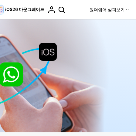
iOS26 다운그레이드
도움말 센터
원더쉐어 살펴보기
티
원더쉐어 소개
티비티
 제품
유틸리티
비즈니스
더 보기
사용 방법은 무엇입니까?
고객 지원
it
Dr.Fone
제휴
복구
WhatsApp 전송
Recoverit
제
회사 소개
DocPassRemover
도움말 센터
t
사용 가이드
ndroid 데이터 복구
WhatsApp 백업 & 전송
영상, 사진 등 복구
자주 묻는 질문, 문제 해결 및 일반적인 해결 방법을 제
PDF 잠금 해제 & 제한 제거
뉴스룸
비디오 튜토리얼
공합니다.
기 관리
플랜 및 가격
핸드폰 전송
다운로드 센터>
최신 버전으로 업그레이드
fe
iCloud 활성화 잠금 해제
핸드폰간 전송
 앱
도움말 센터
Dr.Fone 13의 새로운 기능과 혜택을 확인하세요.
제
액세스
iCloud 잠금 & 음소거 카메라 우회
기업 및 단체 라이선스
가상 위치
팀 및 기업을 위한 라이선스와 우선 지원 서비스를 제공
고객 지원 센터
합니다.
Android 데이터 지우기
iOS & Android 위치 변경