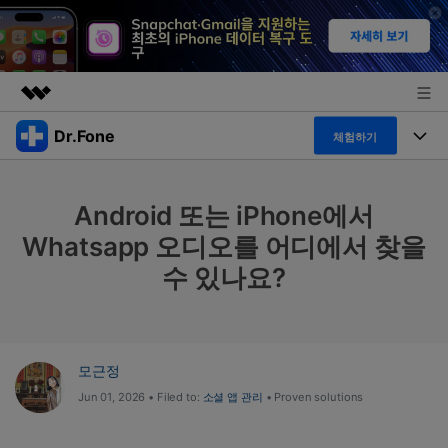
Dr.Fone
주요 제품
체험하기
AIGC 크리에이티비티
폴 툴킷
비즈니스
유틸리티
Android 또는 iPhone에서
개요
특징
프로그램
회사 소개
Whatsapp 오디오를 어디에서 찾을
솔루션
수 있나요?
Dr.Fone Basic
데스크탑
뉴스룸
탐색 및 발견
폴 툴킷 보기 >
모바일
닥터폰 하이라이트 살펴보기
플랜 및 가격
리소스
모근정
사용 방법은 무엇입니까?
온라인
도움말 센터
🔓️온라인 잠금 해제
Jun 01, 2026 • Filed to:
소셜 앱 관리
• Proven solutions
고객 지원 센터
다운로드 센터
더 보기
iOS26 다운그레이드
공식 설치 파일 및 최신 버전 업데이트를 제공