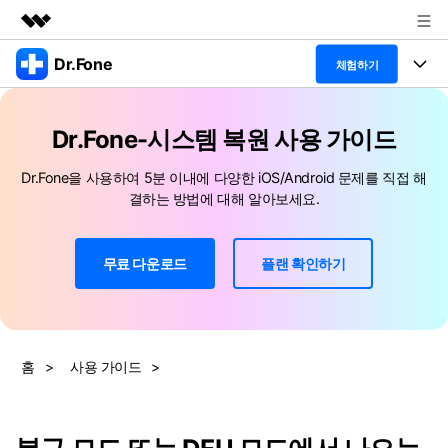
Dr.Fone
주요 제품
체험하기
AIGC 크리에이티비티
폴 툴킷
비즈니스
유틸리티
Dr.Fone-시스템 복원 사용 가이드
개요
특징
프로그램
회사 소개
Dr.Fone을 사용하여 5분 이내에 다양한 iOS/Android 문제를 직접 해
솔루션
결하는 방법에 대해 알아보세요.
Dr.Fone Basic
데스크탑
뉴스룸
탐색 및 발견
폴 툴킷 보기 >
모바일
닥터폰 하이라이트 살펴보기
무료 다운로드
플랜 확인하기
플랜 및 가격
리소스
사용 방법은 무엇입니까?
온라인
도움말 센터
🔓️온라인 잠금 해제
고객 지원 센터
다운로드 센터
더 보기
iOS26 다운그레이드
홈
>
사용 가이드
>
공식 설치 파일 및 최신 버전 업데이트
를 제공합니다.
무료 다운로드
로그인