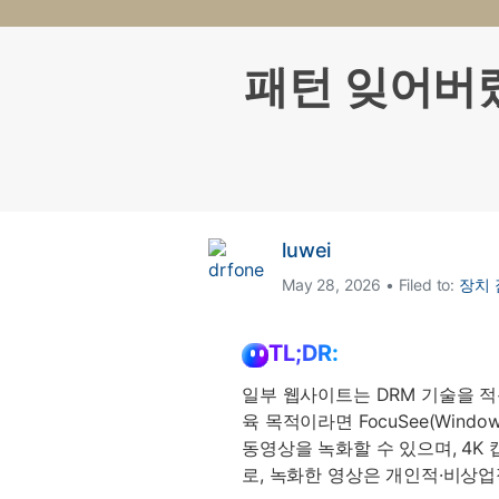
삼성 데이터 전송
3,000개 이상의 사용 가이드, 전문
iClo
무료 체험하기
가 팁 및 최신 모바일 소식을 확인하
아이폰 데이터 전송
아이폰
세요.
패턴 잊어버렸
Mac 용 삼성 파일 전송
What
샤오미 데이터 전송
구글 드
온라인 무료 체험하기
카카오톡 데이터 전송
세계 
온라인 무료 체험하기
온라인으로 바로 시작
luwei
온라인 무료 체험하기
May 28, 2026 • Filed to:
장치 
TL;DR:
일부 웹사이트는 DRM 기술을 적
육 목적이라면 FocuSee(Windows
동영상을 녹화할 수 있으며, 4K 
로, 녹화한 영상은 개인적·비상