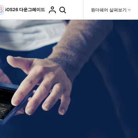
iOS26 다운그레이드
도움말 센터
원더쉐어 살펴보기
티
원더쉐어 소개
티비티
 제품
유틸리티
비즈니스
더 보기
사용 방법은 무엇입니까?
고객 지원
it
Dr.Fone
회사 소개
복구
WhatsApp 전송
Recoverit
제
뉴스룸
DocPassRemover
도움말 센터
t
사용 가이드
ndroid 데이터 복구
WhatsApp 백업 & 전송
영상, 사진 등 복구
자주 묻는 질문, 문제 해결 및 일반적인 해결 방법을 제
PDF 잠금 해제 & 제한 제거
플랜 및 가격
비디오 튜토리얼
공합니다.
기 관리
도움말 센터
핸드폰 전송
다운로드 센터>
최신 버전으로 업그레이드
fe
iCloud 활성화 잠금 해제
핸드폰간 전송
 앱
Dr.Fone 13의 새로운 기능과 혜택을 확인하세요.
제
액세스
iCloud 잠금 & 음소거 카메라 우회
기업 및 단체 라이선스
가상 위치
팀 및 기업을 위한 라이선스와 우선 지원 서비스를 제공
고객 지원 센터
합니다.
Android 데이터 지우기
iOS & Android 위치 변경