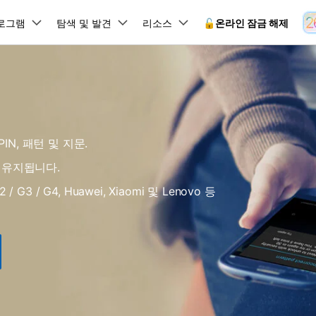
뉴스룸
플랜 및 가격
품
로그램
비즈니스
탐색 및 발견
회사 소개
리소스
🔓️온라인 잠금 해제
유틸리
회사 소개
원더쉐어의 스토리
램 제품
마인드맵 및 다이어그램
PDF 제품
동영상 크리에이
유틸리티
온라인
채용 정보
사용 가이드
EdrawMind
PDFelement
Filmora
Recover
 꼭 알아야 할 기능, 기간 한정 혜택 등을 제공합니다.
PDF 제작 및 편집
데이터 
잠금 해제
데이터 복구
문의하기
IN, 패턴 및 지문.
EdrawMax
UniConverter
Dr.Fone 온라인 잠금 해
사용자 가이드 & FAQ
도큐먼트 클라우드
Repairi
.Fone Android용
잠금 해제
Android 잠금 해제
FRP 잠금 우회
iOS 데이터 복구
A
클라우드 기반 파일 관리
손상된 동
 수정용
Android 수정용
 유지됩니다.
Dr.Fone의 모든 기능을 단계별로 안내합니다.
되었거나 손실된 Android 데이
온라인 삼성 FRP 잠금 우회
DemoCreator
복구
26 업데이트 가이드
PDFelement Online
삼성 화면 잠금 해제
Dr.Fone
 / G3 / G4, Huawei, Xiaomi 및 Lenovo 등
무료 온라인 PDF 도구
모바일 기
동영상 가이드
18/26 문제 수정
FRP 잠금 우회
 복원
비밀번호 관리
무료 체험하기
간단한 영상으로 Dr.Fone 사용법을 확인하세요.
26 다운그레이드
HiPDF
Android 루팅 도구
FamiSa
Dr.Fone Air
시스팀 복원
Android 시스팀 복원
iOS 비밀번호 관리
무료 올인원 온라인 PDF 도구
자녀 보호
 메모 잠금 활용
Android 네트워크 잠금 해
기술 사양
온라인 화면 미러링 및 파일 
 비밀번호 초기화
Android 검은 화면 수정
시스템 요구 사항 및 지원 기기 정보를 확인하세요.
모든 제품 알아보기
es 복원
데이터 지우기
.Fone iOS용
무료 기능 체험
온라인 HEIC 컨버터
hone 저장 및 차단 앱 청소
s 오류 수정
iOS 데이터 지우기
 백업 및 복원
비즈니스 및 캠페인
무료 기능과 초기 설정 방법을 확인해 보세요.