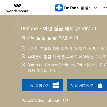
Dr.Fone
폴 툴킷
주요 제
프
AIGC 크리에이티비티
개요
솔루션
Dr.Fone - 화면 잠금 해제 (Android)
동영상 크리에이티비티
마인드맵 및 다이어그
PDF 솔루션
엔터프라이즈
특징
데스크탑
모바일
특징
닥터폰 하이라이트 살펴보기
최고의 삼성 잠금 화면 제거
Filmora
EdrawMax
PDFelement
교육
더 스마트한 모바일 솔루션을 위한 하나의 허브에서 엄선된 주제,
쉽고 재미있는 영상 편집
순서도 프로그램
화면 
Dr.Fone Basic
4 가지 유형의 잠금 화면 제거 지원 : 비밀번호, P
파트너
UniConverter
EdrawMind
Dr.Fone Win버전
Dr
iOS 
올인원 미디어 툴박스
마인드맵 프로그램
아이폰 잠금 해제용
iOS
휴대폰이 잠금 해제 된 후에도 데이터는 그대로
다운로드 센터
모든 핸드폰 문제를 해결하는 올인원
삭제
폴 툴킷 보기 >
툴킷
터 
DemoCreator
아이폰 화면 잠금 해제
iOS 
공식 설치 파일 및 최신 버전 업데이
Samsung Galaxy S / Note / Tab 시리즈, LG G2
강력한 화면 녹화
Apple ID 제거
iOS 
트를 제공합니다.
시스팀
에서 작동합니다.
무료 체험하기
Media.io
화면 시간 암호 우회
iOS 
iOS 
AI 동영상, 이미지, 음악 생성기
바이패스 활성화 잠금
아이폰
무료 체험하기
무료 체험하기
아이폰 캐리어 잠금 해제
아이폰
iTun
Dr.Fone macOS버전
Dr
모든 핸드폰 문제를 해결하는 올인원
Watch Video Tutorial
iP
iTune
리소스 허브
툴킷
핸드폰 스위처
데이터