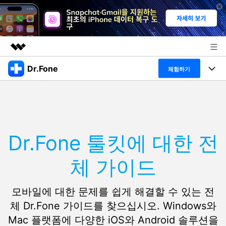
Dr.Fone
주요 제품
체험하기
AIGC 크리에이티비티
폴 툴킷
비즈니스
유틸리티
개요
특징
프로그램
회사 소개
솔루션
Dr.Fone 툴킷에 대한 전
Dr.Fone Basic
데스크탑
뉴스룸
탐색 및 발견
체 가이드
폴 툴킷 보기 >
모바일
닥터폰 하이라이트 살펴보기
플랜 및 가격
리소스
사용 방법은 무엇입니까?
온라인
모바일에 대한 문제를 쉽게 해결할 수 있는 전
도움말 센터
🔓️온라인 잠금 해제
체 Dr.Fone 가이드를 찾으십시오. Windows와
고객 지원 센터
다운로드 센터
더 보기
Mac 플랫폼에 다양한 iOS와 Android 솔루션을
iOS26 다운그레이드
공식 설치 파일 및 최신 버전 업데이트를 제공