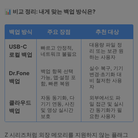
📊
비교
정리
:
내게
맞는
백업
방식은
?
백업
방식
주요
장점
추천
대상
대용량 파일 정
USB-C
빠르고 안정적,
리 또는 보관 원
네트워크 불필요
로컬
백업
하는 사용자
실수 복구, 기기
백업 항목 선택
Dr.Fone
변경·초기화 대
가능, 앱·설정 포
비 철저한 사용
백업
함, 빠른 복원
자
자동 동기화, 다
외부에서도 파
클라우드
기기 연동, 사진
일 접근 및 실시
및 영상 실시간
간 동기화가 필
백업
보호
요한 사용자
Z 시리즈처럼 외장 메모리를 지원하지 않는 플래그