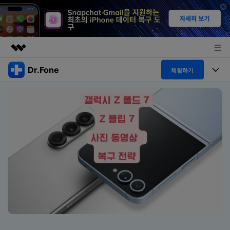
Dr.Fone
주요 제품
체험하기
AIGC 크리에이티비티
폴 툴킷
비즈니스
유틸리티
개요
특징
프로그램
회사 소개
솔루션
Dr.Fone Basic
데스크탑
뉴스룸
탐색 및 발견
폴 툴킷 보기 >
모바일
닥터폰 하이라이트 살펴보기
플랜 및 가격
리소스
사용 방법은 무엇입니까?
온라인
도움말 센터
🔓️온라인 잠금 해제
고객 지원 센터
다운로드 센터
더 보기
iOS26 다운그레이드
공식 설치 파일 및 최신 버전 업데이트를 제공