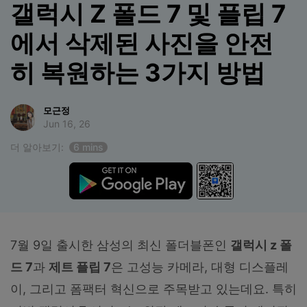
갤럭시 Z 폴드 7 및 플립 7
합니다.
에서 삭제된 사진을 안전
무료 다운로드
로그인
히 복원하는 3가지 방법
리소스 허브
검색하기
3,000개 이상의 사용 가이드, 전문가 팁 및 최
신 모바일 소식을 확인하세요.
모근정
Jun 16, 26
더 알아보기:
6 mins
사용 가이드
고객 지원
7월 9일 출시한 삼성의 최신 폴더블폰인
갤럭시
z
폴
드
7
과
제트
플립
7
은 고성능 카메라, 대형 디스플레
이, 그리고 폼팩터 혁신으로 주목받고 있는데요. 특히