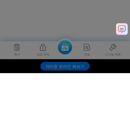
복구
잠금 해제
전송
시스팀 복원
닥터폰 온라인 해보기
제품
원더쉐어