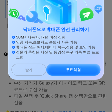
닥터폰으로 휴대폰 안전 관리하기
50M+ 사용자, 17년 이상 신뢰
출처:
퀵 쉐어(Quick Share) 사용 및 설정방법
인공 지능,초보자도 손쉽게 사용 가능
휴대폰 잠금 해제,데이터 복구,전송 및 보안 가능
전문가 추천된 사진 및 동영상 복구,카톡 백업 프로
Quick Share
주요
특징
그램
수 GB 용량의 영상도 수 초~수십 초 내 전송 가
능
무료 체험
받기
8대까지 동시 공유 지원
수신 기기가 Galaxy가 아니어도 링크 또는 QR
코드로 수신 가능
파일 선택 후 ‘Quick Share’ 탭 선택만으로 간편
전송