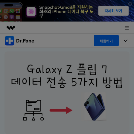
Dr.Fone
주요 제품
체험하기
AIGC 크리에이티비티
폴 툴킷
비즈니스
유틸리티
개요
특징
프로그램
회사 소개
솔루션
Dr.Fone Basic
데스크탑
뉴스룸
탐색 및 발견
폴 툴킷 보기 >
모바일
닥터폰 하이라이트 살펴보기
플랜 및 가격
리소스
사용 방법은 무엇입니까?
온라인
도움말 센터
🔓️온라인 잠금 해제
고객 지원 센터
다운로드 센터
더 보기
iOS26 다운그레이드
공식 설치 파일 및 최신 버전 업데이트를 제공