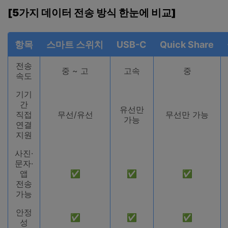
[5
가지
데이터
전송
방식
한눈에
비교
]
항목
스마트
스위치
USB-C
Quick Share
전송
중 ~ 고
고속
중
속도
기기
간
유선만
직접
무선/유선
무선만 가능
가능
연결
지원
사진·
문자·
앱
✅
✅
✅
전송
가능
안정
✅
✅
✅
성