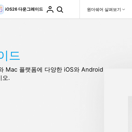
iOS26 다운그레이드
도움말 센터
원더쉐어 살펴보기
티
원더쉐어 소개
티비티
 제품
유틸리티
비즈니스
더 보기
사용 방법은 무엇입니까?
고객 지원
it
Dr.Fone
제휴
가이드
복구
WhatsApp 전송
Recoverit
제
회사 소개
DocPassRemover
도움말 센터
t
사용 가이드
ndroid 데이터 복구
WhatsApp 백업 & 전송
영상, 사진 등 복구
Mac 플랫폼에 다양한 iOS와 Android
자주 묻는 질문, 문제 해결 및 일반적인 해결 방법을 제
PDF 잠금 해제 & 제한 제거
뉴스룸
비디오 튜토리얼
공합니다.
오.
기 관리
플랜 및 가격
핸드폰 전송
다운로드 센터>
최신 버전으로 업그레이드
fe
iCloud 활성화 잠금 해제
핸드폰간 전송
 앱
도움말 센터
Dr.Fone 13의 새로운 기능과 혜택을 확인하세요.
제
액세스
iCloud 잠금 & 음소거 카메라 우회
기업 및 단체 라이선스
가상 위치
팀 및 기업을 위한 라이선스와 우선 지원 서비스를 제공
고객 지원 센터
합니다.
Android 데이터 지우기
iOS & Android 위치 변경