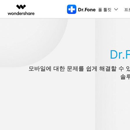
Dr.Fone
폴 툴킷
주요 제
프
AIGC 크리에이티비티
개요
솔루션
동영상 크리에이티비티
마인드맵 및 다이어그
PDF 솔루션
엔터프라이즈
특징
데스크탑
모바일
특징
닥터폰 하이라이트 살펴보기
Filmora
EdrawMax
PDFelement
교육
Dr
더 스마트한 모바일 솔루션을 위한 하나의 허브에서 엄선된 주제,
쉽고 재미있는 영상 편집
순서도 프로그램
화면 
Dr.Fone Basic
파트너
UniConverter
EdrawMind
Dr.Fone Win버전
Dr
iOS 
올인원 미디어 툴박스
마인드맵 프로그램
아이폰 잠금 해제용
모바일에 대한 문제를 쉽게 해결할 수 있는 
iOS
다운로드 센터
모든 핸드폰 문제를 해결하는 올인원
삭제
폴 툴킷 보기 >
제휴
툴킷
터 
DemoCreator
아이폰 화면 잠금 해제
iOS 
솔
공식 설치 파일 및 최신 버전 업데이
강력한 화면 녹화
Apple ID 제거
iOS 
트를 제공합니다.
시스팀
무료 체험하기
Media.io
화면 시간 암호 우회
iOS 
iOS 
AI 동영상, 이미지, 음악 생성기
바이패스 활성화 잠금
아이폰
아이폰 캐리어 잠금 해제
아이폰
iTun
Dr.Fone macOS버전
Dr
모든 핸드폰 문제를 해결하는 올인원
iP
iTune
리소스 허브
툴킷
핸드폰 스위처
데이터