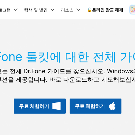
뉴스룸
플랜 및 가격
품
로그램
비즈니스
탐색 및 발견
회사 소개
리소스
🔓️온라인 잠금 해제
유틸리
회사 소개
원더쉐어의 스토리
램 제품
마인드맵 및 다이어그램
PDF 제품
동영상 크리에이
유틸리티
온라인
채용 정보
사용 가이드
EdrawMind
PDFelement
Filmora
Recover
.Fone 툴킷에 대한 전체 
 꼭 알아야 할 기능, 기간 한정 혜택 등을 제공합니다.
PDF 제작 및 편집
데이터 
잠금 해제
데이터 복구
문의하기
EdrawMax
UniConverter
Dr.Fone 온라인 잠금 해
사용자 가이드 & FAQ
도큐먼트 클라우드
Repairi
.Fone Android용
잠금 해제
Android 잠금 해제
FRP 잠금 우회
iOS 데이터 복구
A
클라우드 기반 파일 관리
손상된 동
전체 Dr.Fone 가이드를 찾으십시오. Windows와 
 수정용
Android 수정용
Dr.Fone의 모든 기능을 단계별로 안내합니다.
되었거나 손실된 Android 데이
온라인 삼성 FRP 잠금 우회
DemoCreator
복구
26 업데이트 가이드
루션을 제공합니다. 바로 다운로드하고 시도해보십시
PDFelement Online
삼성 화면 잠금 해제
Dr.Fone
무료 온라인 PDF 도구
모바일 기
동영상 가이드
18/26 문제 수정
FRP 잠금 우회
 복원
비밀번호 관리
무료 체험하기
간단한 영상으로 Dr.Fone 사용법을 확인하세요.
26 다운그레이드
HiPDF
Android 루팅 도구
FamiSa
Dr.Fone Air
시스팀 복원
Android 시스팀 복원
iOS 비밀번호 관리
무료 올인원 온라인 PDF 도구
자녀 보호
 메모 잠금 활용
Android 네트워크 잠금 해
기술 사양
온라인 화면 미러링 및 파일 
무료 체험하기
무료 체험하기
 비밀번호 초기화
Android 검은 화면 수정
시스템 요구 사항 및 지원 기기 정보를 확인하세요.
모든 제품 알아보기
es 복원
데이터 지우기
.Fone iOS용
무료 기능 체험
온라인 HEIC 컨버터
hone 저장 및 차단 앱 청소
s 오류 수정
iOS 데이터 지우기
 백업 및 복원
비즈니스 및 캠페인
무료 기능과 초기 설정 방법을 확인해 보세요.