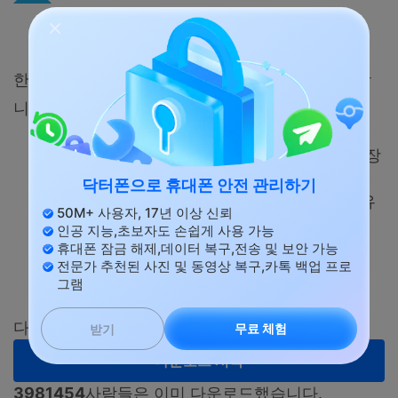
dr.fone-전화 전송
한 번의 전화를 다른 전화로 복사하려면 1번 클릭합
니다.
서로 다른 oss, 즉 ios를 android로 이동하는 장
치 간에 데이터를 이동합니다.
닥터폰으로 휴대폰 안전 관리하기
연락처, SMS, 사진, 비디오, 음악 및 더 많은 유
50M+ 사용자, 17년 이상 신뢰
형을 전송합니다.
인공 지능,초보자도 손쉽게 사용 가능
간단한 클릭 프로세스
휴대폰 잠금 해제,데이터 복구,전송 및 보안 가능
전문가 추천된 사진 및 동영상 복구,카톡 백업 프로
Android 16(Win) 및 최신 iOS 26와 호환됩니
그램
다.
다음에서 사용할 수 있습니다.
Windows
Mac
무료 체험
받기
다운로드 시작
3981454
사람들은 이미 다운로드했습니다.