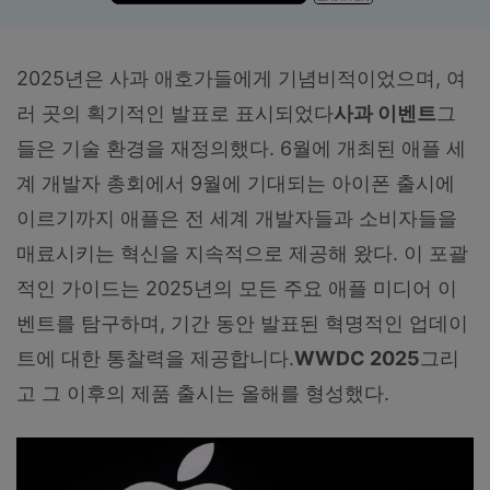
합니다.
무료 다운로드
로그인
2025년은 사과 애호가들에게 기념비적이었으며, 여
러 곳의 획기적인 발표로 표시되었다
사과 이벤트
그
리소스 허브
검색하기
들은 기술 환경을 재정의했다. 6월에 개최된 애플 세
3,000개 이상의 사용 가이드, 전문가 팁 및 최
신 모바일 소식을 확인하세요.
계 개발자 총회에서 9월에 기대되는 아이폰 출시에
이르기까지 애플은 전 세계 개발자들과 소비자들을
사용 가이드
매료시키는 혁신을 지속적으로 제공해 왔다. 이 포괄
적인 가이드는 2025년의 모든 주요 애플 미디어 이
고객 지원
벤트를 탐구하며, 기간 동안 발표된 혁명적인 업데이
트에 대한 통찰력을 제공합니다.
WWDC 2025
그리
고 그 이후의 제품 출시는 올해를 형성했다.