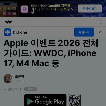
Dr.Fone
주요 제품
체험하기
Apple 이벤트 2026 전체
AIGC 크리에이티비티
폴 툴킷
비즈니스
유틸리티
가이드: WWDC, iPhone
개요
특징
프로그램
회사 소개
17, M4 Mac 등
솔루션
Dr.Fone Basic
데스크탑
뉴스룸
탐색 및 발견
폴 툴킷 보기 >
모근정
모바일
닥터폰 하이라이트 살펴보기
플랜 및 가격
리소스
Jul 03, 26
사용 방법은 무엇입니까?
더 알아보기:
7 mins
온라인
도움말 센터
🔓️온라인 잠금 해제
고객 지원 센터
다운로드 센터
더 보기
iOS26 다운그레이드
공식 설치 파일 및 최신 버전 업데이트를 제공