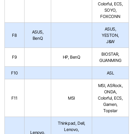
Colorful, ECS,
SOYO,
FOXCONN
ASUS,
ASUS,
F8
YESTON,
BenQ
J&W
BIOSTAR,
F9
HP, BenQ
GUANMING
F10
ASL
MSI, ASRock,
ONDA,
F11
MSI
Colorful, ECS,
Gamen,
Topstar
Thinkpad, Dell,
Lenovo,
Lenovo,