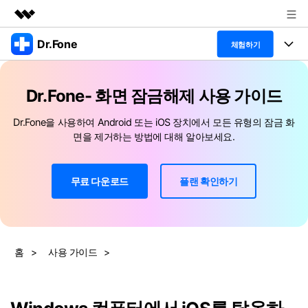
Dr.Fone
주요 제품
체험하기
AIGC 크리에이티비티
폴 툴킷
비즈니스
유틸리티
Dr.Fone- 화면 잠금해제 사용 가이드
개요
특징
프로그램
회사 소개
Dr.Fone을 사용하여 Android 또는 iOS 장치에서 모든 유형의 잠금 화
솔루션
면을 제거하는 방법에 대해 알아보세요.
Dr.Fone Basic
데스크탑
뉴스룸
탐색 및 발견
폴 툴킷 보기 >
모바일
닥터폰 하이라이트 살펴보기
무료 다운로드
플랜 확인하기
플랜 및 가격
리소스
사용 방법은 무엇입니까?
온라인
도움말 센터
🔓️온라인 잠금 해제
고객 지원 센터
다운로드 센터
더 보기
iOS26 다운그레이드
홈
>
사용 가이드
>
공식 설치 파일 및 최신 버전 업데이트
를 제공합니다.
무료 다운로드
로그인