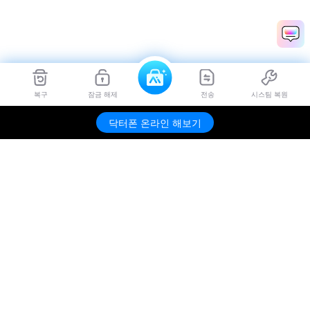
복구
잠금 해제
전송
시스팀 복원
닥터폰 온라인 해보기
제품
원더쉐어
AI 탐색