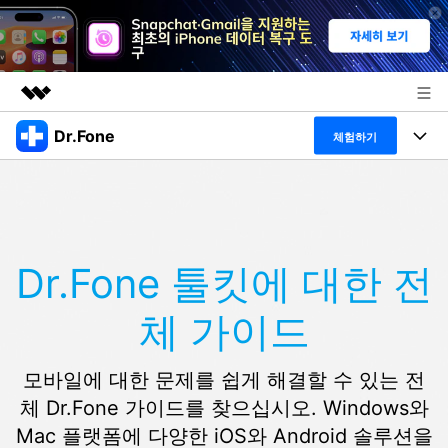
Dr.Fone
주요 제품
체험하기
AIGC 크리에이티비티
폴 툴킷
비즈니스
유틸리티
개요
특징
프로그램
회사 소개
솔루션
Dr.Fone 툴킷에 대한 전
Dr.Fone Basic
데스크탑
뉴스룸
탐색 및 발견
체 가이드
폴 툴킷 보기 >
모바일
닥터폰 하이라이트 살펴보기
플랜 및 가격
리소스
사용 방법은 무엇입니까?
온라인
모바일에 대한 문제를 쉽게 해결할 수 있는 전
도움말 센터
🔓️온라인 잠금 해제
체 Dr.Fone 가이드를 찾으십시오. Windows와
고객 지원 센터
다운로드 센터
더 보기
Mac 플랫폼에 다양한 iOS와 Android 솔루션을
iOS26 다운그레이드
공식 설치 파일 및 최신 버전 업데이트를 제공