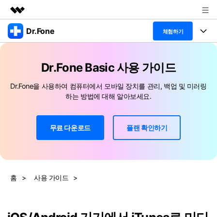
Dr.Fone
주요 제품
체험하기
AIGC 크리에이티비티
폴 툴킷
비즈니스
유틸리티
Dr.Fone Basic 사용 가이드
개요
특징
프로그램
회사 소개
Dr.Fone을 사용하여 컴퓨터에서 모바일 장치를 관리, 백업 및 미러링
솔루션
하는 방법에 대해 알아보세요.
Dr.Fone Basic
데스크탑
뉴스룸
탐색 및 발견
폴 툴킷 보기 >
모바일
닥터폰 하이라이트 살펴보기
무료 다운로드
플랜 확인하기
플랜 및 가격
리소스
사용 방법은 무엇입니까?
온라인
도움말 센터
🔓️온라인 잠금 해제
고객 지원 센터
다운로드 센터
더 보기
iOS26 다운그레이드
홈
>
사용 가이드
>
공식 설치 파일 및 최신 버전 업데이트
를 제공합니다.
무료 다운로드
로그인