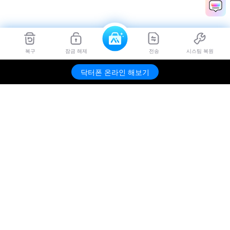
복구
잠금 해제
전송
시스팀 복원
닥터폰 온라인 해보기
제품
원더쉐어
AI 탐색