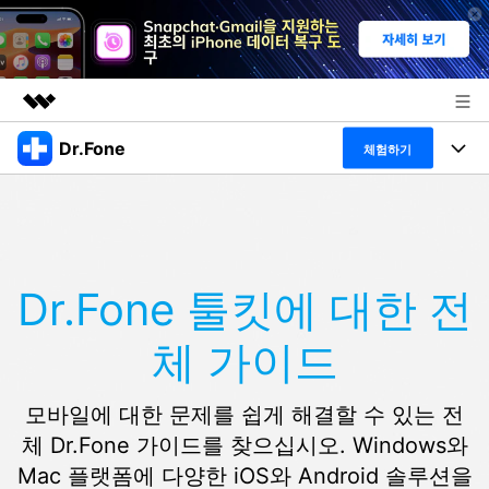
Dr.Fone
주요 제품
체험하기
AIGC 크리에이티비티
폴 툴킷
비즈니스
유틸리티
개요
특징
프로그램
회사 소개
솔루션
Dr.Fone 툴킷에 대한 전
Dr.Fone Basic
데스크탑
뉴스룸
탐색 및 발견
체 가이드
폴 툴킷 보기 >
모바일
닥터폰 하이라이트 살펴보기
플랜 및 가격
리소스
사용 방법은 무엇입니까?
온라인
모바일에 대한 문제를 쉽게 해결할 수 있는 전
도움말 센터
🔓️온라인 잠금 해제
체 Dr.Fone 가이드를 찾으십시오. Windows와
고객 지원 센터
다운로드 센터
더 보기
Mac 플랫폼에 다양한 iOS와 Android 솔루션을
iOS26 다운그레이드
공식 설치 파일 및 최신 버전 업데이트를 제공