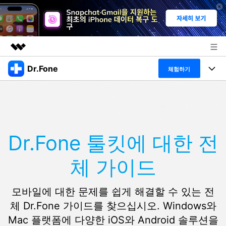
Dr.Fone
주요 제품
체험하기
AIGC 크리에이티비티
폴 툴킷
비즈니스
유틸리티
개요
특징
프로그램
회사 소개
솔루션
Dr.Fone 툴킷에 대한 전
Dr.Fone Basic
데스크탑
뉴스룸
탐색 및 발견
체 가이드
폴 툴킷 보기 >
모바일
닥터폰 하이라이트 살펴보기
플랜 및 가격
리소스
사용 방법은 무엇입니까?
온라인
모바일에 대한 문제를 쉽게 해결할 수 있는 전
도움말 센터
🔓️온라인 잠금 해제
체 Dr.Fone 가이드를 찾으십시오. Windows와
고객 지원 센터
다운로드 센터
더 보기
Mac 플랫폼에 다양한 iOS와 Android 솔루션을
iOS26 다운그레이드
공식 설치 파일 및 최신 버전 업데이트를 제공