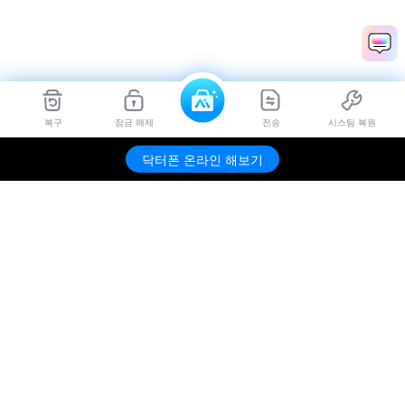
복구
잠금 해제
전송
시스팀 복원
닥터폰 온라인 해보기
제품
원더쉐어
AI 탐색