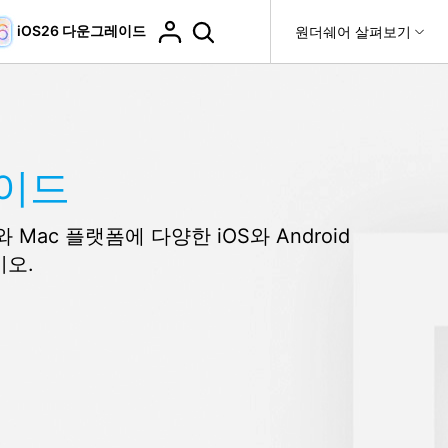
iOS26 다운그레이드
도움말 센터
원더쉐어 살펴보기
티
원더쉐어 소개
티비티
 제품
유틸리티
비즈니스
더 보기
사용 방법은 무엇입니까?
고객 지원
it
Dr.Fone
제휴
가이드
복구
WhatsApp 전송
Recoverit
제
회사 소개
DocPassRemover
도움말 센터
t
사용 가이드
ndroid 데이터 복구
WhatsApp 백업 & 전송
영상, 사진 등 복구
Mac 플랫폼에 다양한 iOS와 Android
자주 묻는 질문, 문제 해결 및 일반적인 해결 방법을 제
PDF 잠금 해제 & 제한 제거
뉴스룸
비디오 튜토리얼
공합니다.
오.
기 관리
플랜 및 가격
핸드폰 전송
다운로드 센터>
최신 버전으로 업그레이드
fe
iCloud 활성화 잠금 해제
핸드폰간 전송
 앱
도움말 센터
Dr.Fone 13의 새로운 기능과 혜택을 확인하세요.
제
액세스
iCloud 잠금 & 음소거 카메라 우회
기업 및 단체 라이선스
가상 위치
팀 및 기업을 위한 라이선스와 우선 지원 서비스를 제공
고객 지원 센터
합니다.
Android 데이터 지우기
iOS & Android 위치 변경