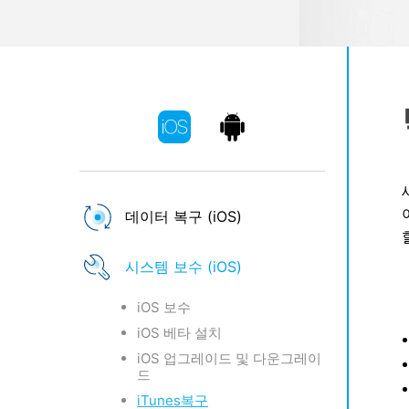
삼성 데이터 전송
3,000개 이상의 사용 가이드, 전문
iClo
무료 체험하기
가 팁 및 최신 모바일 소식을 확인하
아이폰 데이터 전송
아이폰
세요.
Mac 용 삼성 파일 전송
What
샤오미 데이터 전송
구글 드
온라인 무료 체험하기
카카오톡 데이터 전송
세계 
온라인 무료 체험하기
온라인으로 바로 시작
데이터 복구 (iOS)
온라인 무료 체험하기
시스템 보수 (iOS)
iOS 보수
iOS 베타 설치
iOS 업그레이드 및 다운그레이
드
iTunes복구