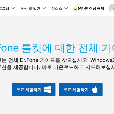
뉴스룸
플랜 및 가격
품
로그램
비즈니스
탐색 및 발견
회사 소개
리소스
🔓️온라인 잠금 해제
유틸리
회사 소개
원더쉐어의 스토리
램 제품
마인드맵 및 다이어그램
PDF 제품
동영상 크리에이
유틸리티
온라인
채용 정보
사용 가이드
EdrawMind
PDFelement
Filmora
Recover
.Fone 툴킷에 대한 전체 
 꼭 알아야 할 기능, 기간 한정 혜택 등을 제공합니다.
PDF 제작 및 편집
데이터 
잠금 해제
데이터 복구
문의하기
EdrawMax
UniConverter
Dr.Fone 온라인 잠금 해
사용자 가이드 & FAQ
도큐먼트 클라우드
Repairi
.Fone Android용
잠금 해제
Android 잠금 해제
FRP 잠금 우회
iOS 데이터 복구
A
클라우드 기반 파일 관리
손상된 동
전체 Dr.Fone 가이드를 찾으십시오. Windows와 
 수정용
Android 수정용
Dr.Fone의 모든 기능을 단계별로 안내합니다.
되었거나 손실된 Android 데이
온라인 삼성 FRP 잠금 우회
DemoCreator
복구
26 업데이트 가이드
루션을 제공합니다. 바로 다운로드하고 시도해보십시
PDFelement Online
삼성 화면 잠금 해제
Dr.Fone
무료 온라인 PDF 도구
모바일 기
동영상 가이드
18/26 문제 수정
FRP 잠금 우회
 복원
비밀번호 관리
무료 체험하기
간단한 영상으로 Dr.Fone 사용법을 확인하세요.
26 다운그레이드
HiPDF
Android 루팅 도구
FamiSa
Dr.Fone Air
시스팀 복원
Android 시스팀 복원
iOS 비밀번호 관리
무료 올인원 온라인 PDF 도구
자녀 보호
 메모 잠금 활용
Android 네트워크 잠금 해
기술 사양
온라인 화면 미러링 및 파일 
무료 체험하기
무료 체험하기
 비밀번호 초기화
Android 검은 화면 수정
시스템 요구 사항 및 지원 기기 정보를 확인하세요.
모든 제품 알아보기
es 복원
데이터 지우기
.Fone iOS용
무료 기능 체험
온라인 HEIC 컨버터
hone 저장 및 차단 앱 청소
s 오류 수정
iOS 데이터 지우기
 백업 및 복원
비즈니스 및 캠페인
무료 기능과 초기 설정 방법을 확인해 보세요.