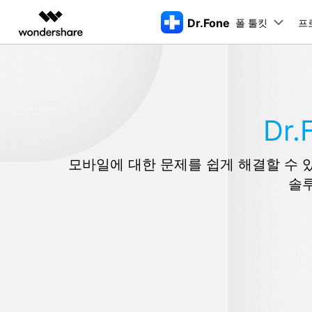
Dr.Fone
폴 툴킷
주요 제
프
AIGC 크리에이티비티
개요
솔루션
동영상 크리에이티비티
마인드맵 및 다이어그
PDF 솔루션
엔터프라이즈
특징
데스크탑
모바일
특징
닥터폰 하이라이트 살펴보기
Filmora
EdrawMax
PDFelement
교육
Dr
더 스마트한 모바일 솔루션을 위한 하나의 허브에서 엄선된 주제,
쉽고 재미있는 영상 편집
순서도 프로그램
화면 
Dr.Fone Basic
파트너
UniConverter
EdrawMind
Dr.Fone Win버전
Dr
iOS 
올인원 미디어 툴박스
마인드맵 프로그램
아이폰 잠금 해제용
모바일에 대한 문제를 쉽게 해결할 수 있는 
iOS
다운로드 센터
모든 핸드폰 문제를 해결하는 올인원
삭제
폴 툴킷 보기 >
제휴
툴킷
터 
DemoCreator
아이폰 화면 잠금 해제
iOS 
솔
공식 설치 파일 및 최신 버전 업데이
강력한 화면 녹화
Apple ID 제거
iOS 
트를 제공합니다.
시스팀
무료 체험하기
Media.io
화면 시간 암호 우회
iOS 
iOS 
AI 동영상, 이미지, 음악 생성기
바이패스 활성화 잠금
아이폰
아이폰 캐리어 잠금 해제
아이폰
iTun
Dr.Fone macOS버전
Dr
모든 핸드폰 문제를 해결하는 올인원
iP
iTune
리소스 허브
툴킷
핸드폰 스위처
데이터