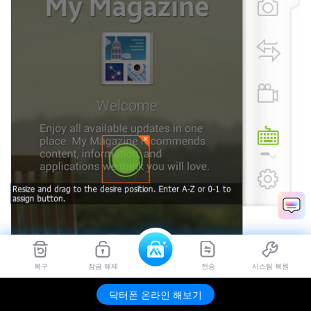
복구
잠금 해제
전송
시스팀 복원
닥터폰 온라인 해보기