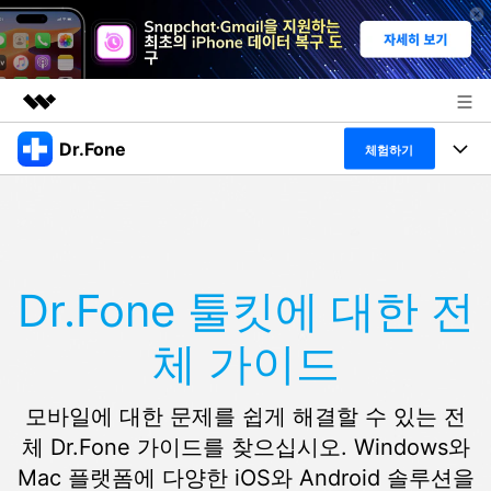
Dr.Fone
주요 제품
체험하기
AIGC 크리에이티비티
폴 툴킷
비즈니스
유틸리티
개요
특징
프로그램
회사 소개
솔루션
Dr.Fone 툴킷에 대한 전
Dr.Fone Basic
데스크탑
뉴스룸
탐색 및 발견
체 가이드
폴 툴킷 보기 >
모바일
닥터폰 하이라이트 살펴보기
플랜 및 가격
리소스
사용 방법은 무엇입니까?
온라인
모바일에 대한 문제를 쉽게 해결할 수 있는 전
도움말 센터
🔓️온라인 잠금 해제
체 Dr.Fone 가이드를 찾으십시오. Windows와
고객 지원 센터
다운로드 센터
더 보기
Mac 플랫폼에 다양한 iOS와 Android 솔루션을
iOS26 다운그레이드
공식 설치 파일 및 최신 버전 업데이트를 제공